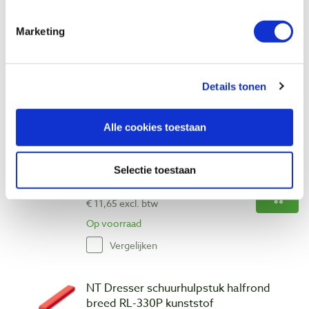
Artikelnummer: 31551
€ 11,30 incl. btw
Marketing
€ 9,34 excl. btw
Op voorraad
Details tonen
Vergelijken
Alle cookies toestaan
NT Dresser schuurhulpstuk halfrond taps
RM-320P kunststof
Artikelnummer: 31552
Selectie toestaan
€ 14,10 incl. btw
€ 11,65 excl. btw
Op voorraad
Vergelijken
NT Dresser schuurhulpstuk halfrond
breed RL-330P kunststof