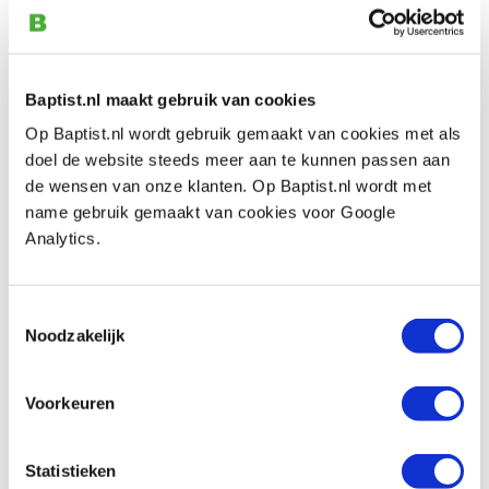
Artikelnummer: 31542
€ 12,70 incl. btw
€ 10,50 excl. btw
Baptist.nl maakt gebruik van cookies
Op voorraad
Op Baptist.nl wordt gebruik gemaakt van cookies met als
Vergelijken
doel de website steeds meer aan te kunnen passen aan
de wensen van onze klanten. Op Baptist.nl wordt met
NT Dresser schuurhulpstuk rechthoek
name gebruik gemaakt van cookies voor Google
breed L-30P kunststof
Analytics.
Artikelnummer: 31544
€ 21,15 incl. btw
Toestemmingsselectie
€ 17,48 excl. btw
Noodzakelijk
Op voorraad
Vergelijken
Voorkeuren
NT Dresser schuurhulpstuk halfrond smal
Statistieken
RS-310P kunststof