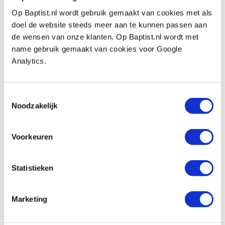
Op voorraad
Op Baptist.nl wordt gebruik gemaakt van cookies met als
Vergelijken
doel de website steeds meer aan te kunnen passen aan
de wensen van onze klanten. Op Baptist.nl wordt met
Lie-Nielsen beschermsok voor kleine
name gebruik gemaakt van cookies voor Google
schaven
Analytics.
Artikelnummer: 17831
€ 18,25 incl. btw
Toestemmingsselectie
€ 15,08 excl. btw
Noodzakelijk
Op voorraad
Vergelijken
Voorkeuren
Lie-Nielsen schaafbeitel 1/4
Statistieken
Artikelnummer: 27891
€ 99,90 incl. btw
Marketing
€ 82,56 excl. btw
Op voorraad