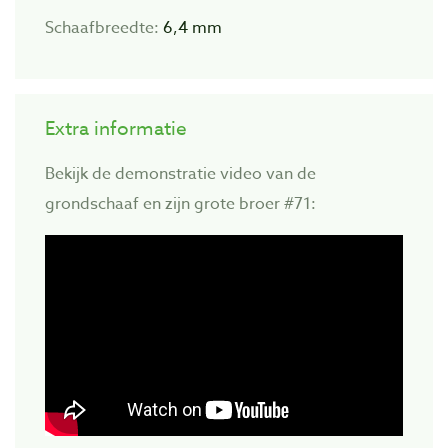
Schaafbreedte:
6,4 mm
Extra informatie
Bekijk de demonstratie video van de
grondschaaf en zijn grote broer #71: