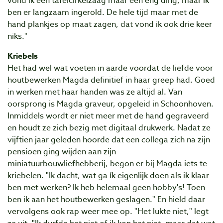
vond ik een tafelcirkelzaag maar een eng ding, maar ik
ben er langzaam ingerold. De hele tijd maar met de
hand plankjes op maat zagen, dat vond ik ook drie keer
niks."
Kriebels
Het had wel wat voeten in aarde voordat de liefde voor
houtbewerken Magda definitief in haar greep had. Goed
in werken met haar handen was ze altijd al. Van
oorsprong is Magda graveur, opgeleid in Schoonhoven.
Inmiddels wordt er niet meer met de hand gegraveerd
en houdt ze zich bezig met digitaal drukwerk. Nadat ze
vijftien jaar geleden hoorde dat een collega zich na zijn
pensioen ging wijden aan zijn
miniatuurbouwliefhebberij, begon er bij Magda iets te
kriebelen. "Ik dacht, wat ga ík eigenlijk doen als ik klaar
ben met werken? Ik heb helemaal geen hobby's! Toen
ben ik aan het houtbewerken geslagen." En hield daar
vervolgens ook rap weer mee op. "Het lukte niet," legt