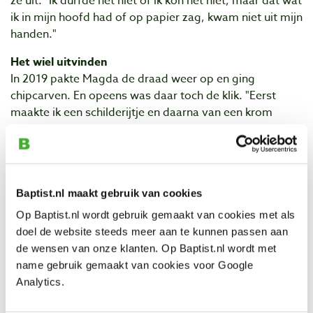
ze uit. "Ik durfde het niet of ik kon het niet, maar dat wat
ik in mijn hoofd had of op papier zag, kwam niet uit mijn
handen."
Het wiel uitvinden
In 2019 pakte Magda de draad weer op en ging
chipcarven. En opeens was daar toch de klik. "Eerst
maakte ik een schilderijtje en daarna van een krom
stukje hout een kistje. Nou, dat lukte allebei. Toen ben ik
een cursus meubelmaken gaan doen, want van hout
had ik geen verstand. Mensen die chipcarven heb ik
daar niet gevonden. Er zijn niet zo veel mensen die
Baptist.nl maakt gebruik van cookies
ermee bezig zijn. Daardoor ben ik steeds opnieuw het
wiel aan het uitvinden. Maar ik zie het als een
Op Baptist.nl wordt gebruik gemaakt van cookies met als
leerproces. Ik ontdek het meest van kijken, doen en
doel de website steeds meer aan te kunnen passen aan
vooral uitproberen."
de wensen van onze klanten. Op Baptist.nl wordt met
name gebruik gemaakt van cookies voor Google
Drie nieuwe kistjes
Analytics.
Dat Magda
uiteindelijk