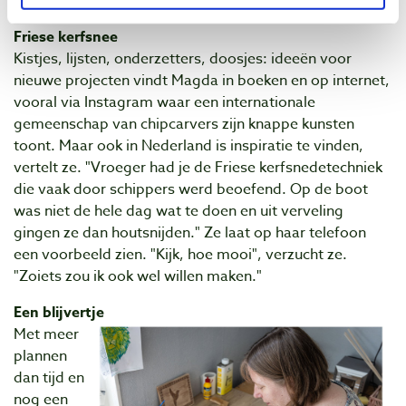
geweest!"
Friese kerfsnee
Kistjes, lijsten, onderzetters, doosjes: ideeën voor
nieuwe projecten vindt Magda in boeken en op internet,
vooral via Instagram waar een internationale
gemeenschap van chipcarvers zijn knappe kunsten
toont. Maar ook in Nederland is inspiratie te vinden,
vertelt ze. "Vroeger had je de Friese kerfsnedetechniek
die vaak door schippers werd beoefend. Op de boot
was niet de hele dag wat te doen en uit verveling
gingen ze dan houtsnijden." Ze laat op haar telefoon
een voorbeeld zien. "Kijk, hoe mooi", verzucht ze.
"Zoiets zou ik ook wel willen maken."
Een blijvertje
Met meer
plannen
dan tijd en
nog een