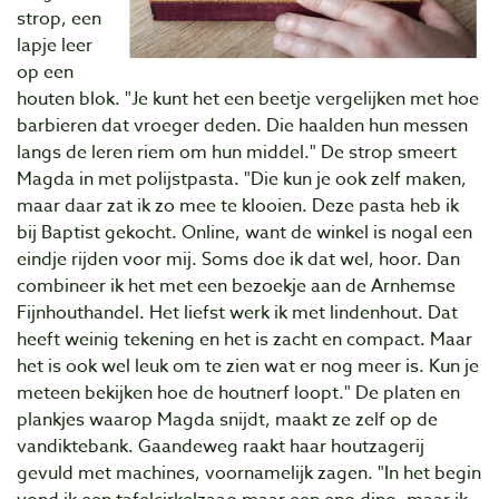
strop, een
lapje leer
op een
houten blok. "Je kunt het een beetje vergelijken met hoe
barbieren dat vroeger deden. Die haalden hun messen
langs de leren riem om hun middel." De strop smeert
Magda in met polijstpasta. "Die kun je ook zelf maken,
maar daar zat ik zo mee te klooien. Deze pasta heb ik
bij Baptist gekocht. Online, want de winkel is nogal een
eindje rijden voor mij. Soms doe ik dat wel, hoor. Dan
combineer ik het met een bezoekje aan de Arnhemse
Fijnhouthandel. Het liefst werk ik met lindenhout. Dat
heeft weinig tekening en het is zacht en compact. Maar
het is ook wel leuk om te zien wat er nog meer is. Kun je
meteen bekijken hoe de houtnerf loopt." De platen en
plankjes waarop Magda snijdt, maakt ze zelf op de
vandiktebank. Gaandeweg raakt haar houtzagerij
gevuld met machines, voornamelijk zagen. "In het begin