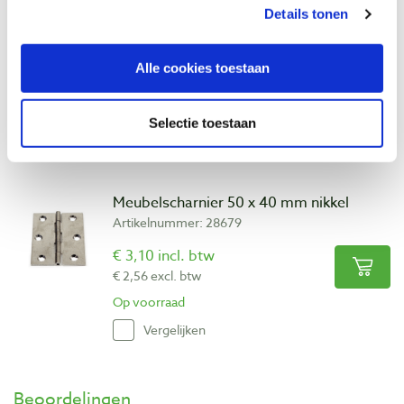
Details tonen
Meubelscharnier 40 x 40 mm nikkel
Artikelnummer: 28677
Alle cookies toestaan
€ 2,30 incl. btw
€ 1,90 excl. btw
Op voorraad
Selectie toestaan
Vergelijken
Meubelscharnier 50 x 40 mm nikkel
Artikelnummer: 28679
€ 3,10 incl. btw
€ 2,56 excl. btw
Op voorraad
Vergelijken
Beoordelingen