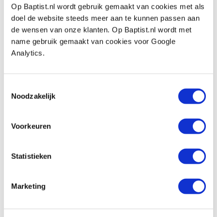
Op Baptist.nl wordt gebruik gemaakt van cookies met als
doel de website steeds meer aan te kunnen passen aan
Meubelscharnier 40 x 25 mm nikkel
de wensen van onze klanten. Op Baptist.nl wordt met
Artikelnummer: 28674
name gebruik gemaakt van cookies voor Google
Analytics.
€ 2,20 incl. btw
€ 1,82 excl. btw
Op voorraad
Toestemmingsselectie
Noodzakelijk
Vergelijken
Voorkeuren
Meubelscharnier 40 x 30 mm nikkel
Artikelnummer: 28675
€ 2,20 incl. btw
Statistieken
€ 1,82 excl. btw
Op voorraad
Marketing
Vergelijken