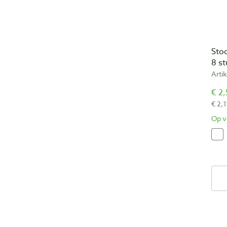
Sto
8 st
Arti
€ 2,
€ 2,1
Op v