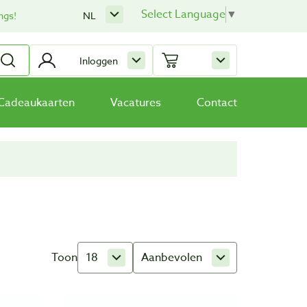
Select Language
▼
ngs!
NL
Inloggen
Cadeaukaarten
Vacatures
Contact
Toon
18
Aanbevolen