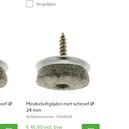
Vergelijken
roef Ø
Meubelviltglijder met schroef Ø
24 mm
Artikelnummer: 1064936
€ 45,80 incl. btw