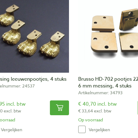
sing leeuwenpootjes, 4 stuks
Brusso HD-702 pootjes 22
6 mm messing, 4 stuks
kelnummer: 24537
Artikelnummer: 34793
95 incl. btw
€ 40,70 incl. btw
40 excl. btw
€ 33,64 excl. btw
oorraad
Op voorraad
Vergelijken
Vergelijken