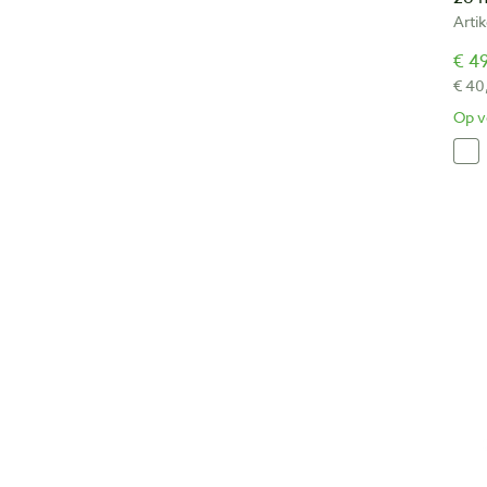
Arti
€ 49
€ 40
Op v