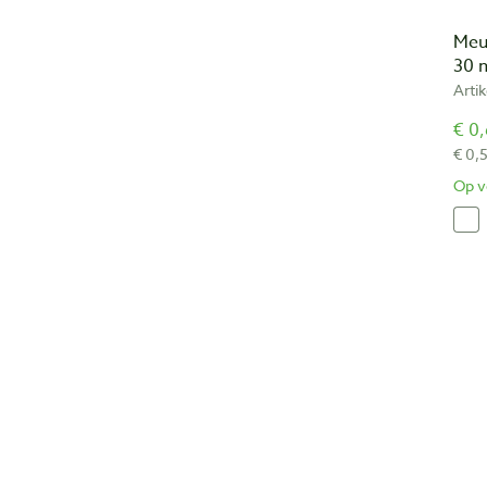
Meub
30
Arti
€ 0,
€ 0,
Op v