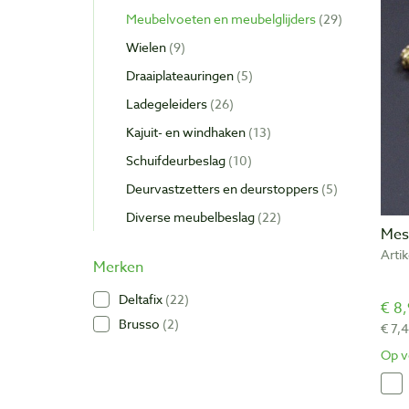
Meubelvoeten en meubelglijders
29
Wielen
9
Draaiplateauringen
5
Ladegeleiders
26
Kajuit- en windhaken
13
Schuifdeurbeslag
10
Deurvastzetters en deurstoppers
5
Diverse meubelbeslag
22
Mes
Arti
Merken
Deltafix
22
€ 8,
Brusso
2
€ 7,
Op v