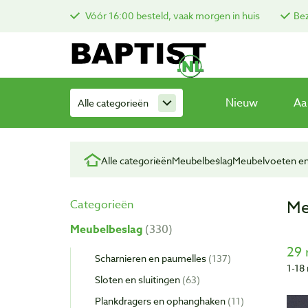
Vóór 16:00 besteld, vaak morgen in huis
Bez
Nieuw
Aa
Alle categorieën
Alle categorieën
Meubelbeslag
Meubelvoeten en
Me
Categorieën
Meubelbeslag
330
29 
Scharnieren en paumelles
137
1-18 
Sloten en sluitingen
63
Plankdragers en ophanghaken
11