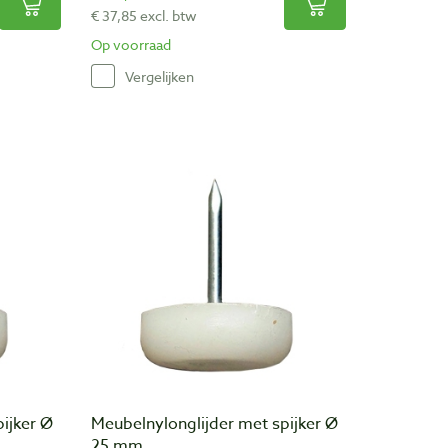
€ 37,85 excl. btw
Op voorraad
Vergelijken
ijker Ø
Meubelnylonglijder met spijker Ø
25 mm