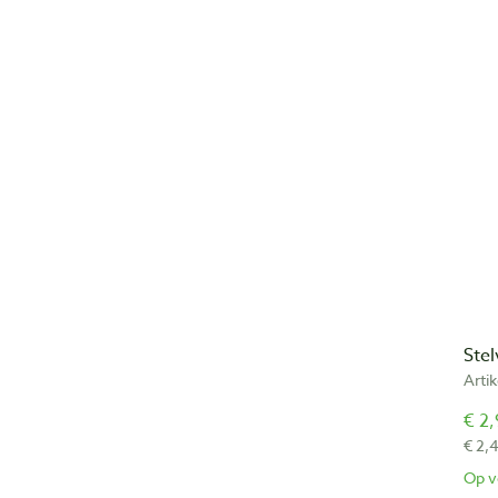
Ste
Arti
€ 2,
€ 2,
Op v