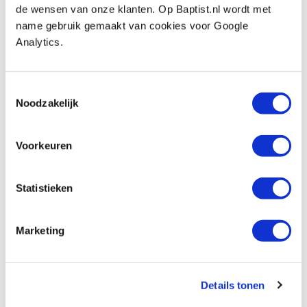
de wensen van onze klanten. Op Baptist.nl wordt met
verzinkt staal
name gebruik gemaakt van cookies voor Google
Artikelnummer: 29756
Analytics.
€ 1,00 incl. btw
€ 0,83 excl. btw
Toestemmingsselectie
Op voorraad
Noodzakelijk
Vergelijken
Voorkeuren
Hamburger kastbeslag bout+hoek+plaat,
2 stuks
Artikelnummer: 26848
Statistieken
€ 6,30 incl. btw
€ 5,21 excl. btw
Marketing
Op voorraad
Vergelijken
Details tonen