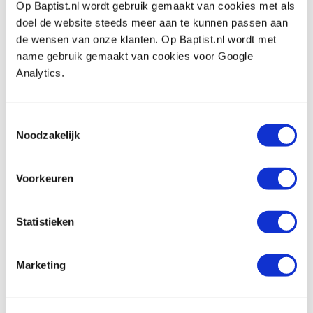
Op Baptist.nl wordt gebruik gemaakt van cookies met als
€ 6,07 excl. btw
doel de website steeds meer aan te kunnen passen aan
Op voorraad
de wensen van onze klanten. Op Baptist.nl wordt met
Vergelijken
name gebruik gemaakt van cookies voor Google
Analytics.
Kajuithaak 150 mm nikkel
Artikelnummer: 735806
Toestemmingsselectie
€ 15,65 incl. btw
Noodzakelijk
€ 12,93 excl. btw
Op voorraad
Voorkeuren
Vergelijken
Statistieken
Kajuithaak 200 mm nikkel
Artikelnummer: 957481
Marketing
€ 26,90 incl. btw
€ 22,23 excl. btw
Op voorraad