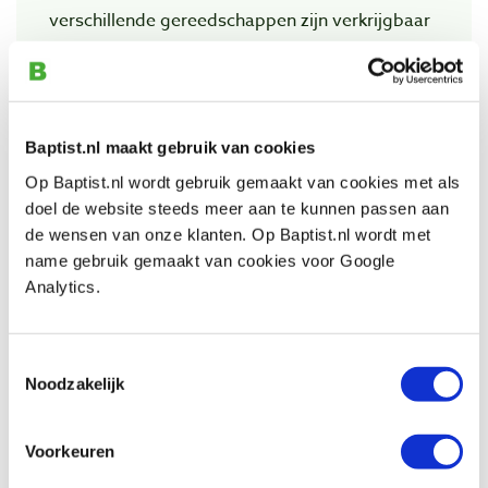
verschillende gereedschappen zijn verkrijgbaar
in uiteenlopende vormen en groottes zodat er
vrijwel altijd een bij is die past bij de beoogde
vorm die men in het hout wil maken.
Baptist.nl maakt gebruik van cookies
Dit is wel ongeveer het meest ideale
Op Baptist.nl wordt gebruik gemaakt van cookies met als
sculptuurgereedschap om, met in verhouding
doel de website steeds meer aan te kunnen passen aan
weinig inspanning, grote vormen in hout te
de wensen van onze klanten. Op Baptist.nl wordt met
name gebruik gemaakt van cookies voor Google
maken waarbij u dichtbij een glad eindresultaat
Analytics.
uitkomt en met het juiste product, de juiste
raspvorm, heel gedetailleerd kunt werken.
Toestemmingsselectie
Houdt er wel rekening mee dat u in korte tijd
Noodzakelijk
veel rasp-afval produceert, dus dit is echt een
werk voor buiten of in een speciale werkruimte.
Voorkeuren