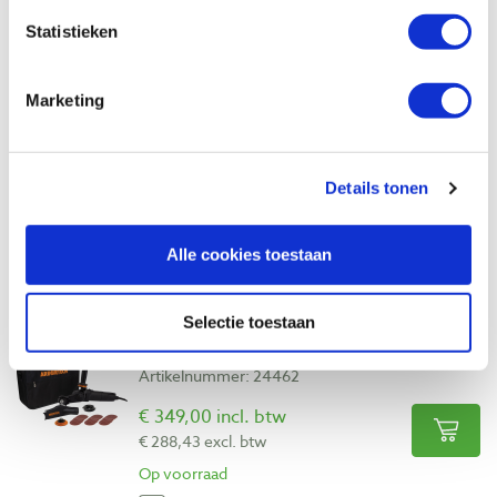
Statistieken
Bekijk ook
Marketing
Arbortech Mini Grinder haakse slijper
Artikelnummer: 24461
€ 349,00 incl. btw
Details tonen
€ 288,43 excl. btw
Op voorraad
Alle cookies toestaan
Vergelijken
Selectie toestaan
Arbortech Mini Carver haakse slijper
Artikelnummer: 24462
€ 349,00 incl. btw
€ 288,43 excl. btw
Op voorraad