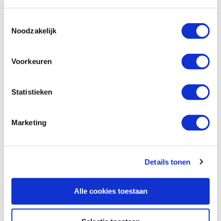
Pfeil stempel lijn
Toestemmingsselectie
Artikelnummer: 13764
Noodzakelijk
€ 27,70 incl. btw
€ 22,89 excl. btw
Voorkeuren
Op voorraad
Vergelijken
Statistieken
Pfeil stempel driehoek met wafelmotief
Marketing
Artikelnummer: 13765
€ 27,70 incl. btw
€ 22,89 excl. btw
Details tonen
Op voorraad
Vergelijken
Alle cookies toestaan