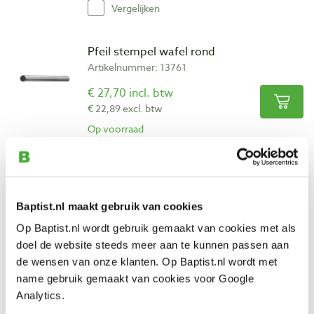
Vergelijken
Pfeil stempel wafel rond
Artikelnummer: 13761
€ 27,70 incl. btw
€ 22,89 excl. btw
Op voorraad
Vergelijken
Pfeil stempel halfrond met wafelmotief
Baptist.nl maakt gebruik van cookies
Artikelnummer: 13763
Op Baptist.nl wordt gebruik gemaakt van cookies met als
€ 27,70 incl. btw
doel de website steeds meer aan te kunnen passen aan
€ 22,89 excl. btw
de wensen van onze klanten. Op Baptist.nl wordt met
Op voorraad
name gebruik gemaakt van cookies voor Google
Vergelijken
Analytics.