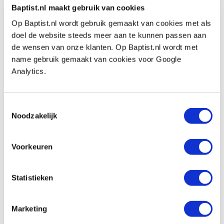
Baptist.nl maakt gebruik van cookies
Veritas deuvel- en tenonsnijder 7/16″ (11
mm)
Op Baptist.nl wordt gebruik gemaakt van cookies met als
Artikelnummer: 22611
doel de website steeds meer aan te kunnen passen aan
de wensen van onze klanten. Op Baptist.nl wordt met
€ 70,10 incl. btw
name gebruik gemaakt van cookies voor Google
€ 57,93 excl. btw
Analytics.
Op voorraad
Vergelijken
Toestemmingsselectie
Noodzakelijk
Veritas deuvel- en tenonsnijder 1/2″ (13
mm)
Artikelnummer: 22612
Voorkeuren
€ 70,10 incl. btw
€ 57,93 excl. btw
Statistieken
Niet op voorraad, verwachte levertijd onbekend
Vergelijken
Marketing