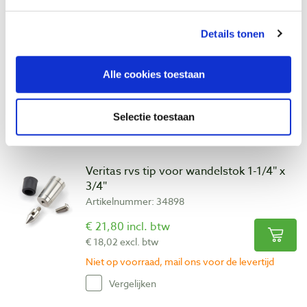
Veritas messing tip voor wandelstok 1-
1/4″ x 3/4″
Details tonen
Artikelnummer: 34901
€ 20,55 incl. btw
Alle cookies toestaan
€ 16,98 excl. btw
Niet op voorraad, verwachte levertijd onbekend
Selectie toestaan
Vergelijken
Veritas rvs tip voor wandelstok 1-1/4″ x
3/4″
Artikelnummer: 34898
€ 21,80 incl. btw
€ 18,02 excl. btw
Niet op voorraad, mail ons voor de levertijd
Vergelijken