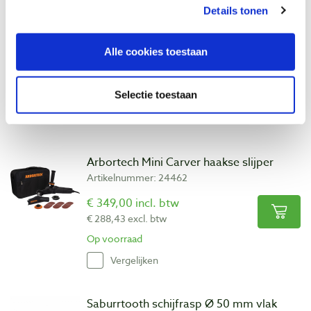
Houdt er wel rekening mee dat u in korte tijd
Details tonen
veel rasp-afval produceert, dus dit is echt een
werk voor buiten of in een speciale werkruimte.
Alle cookies toestaan
Selectie toestaan
Bekijk ook
Arbortech Mini Carver haakse slijper
Artikelnummer: 24462
€ 349,00 incl. btw
€ 288,43 excl. btw
Op voorraad
Vergelijken
Saburrtooth schijfrasp Ø 50 mm vlak