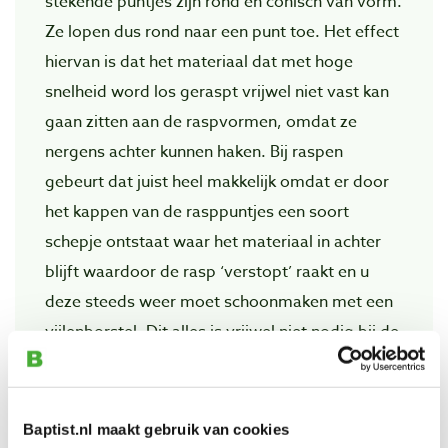
stekende puntjes zijn rond en conisch van vorm.
Ze lopen dus rond naar een punt toe. Het effect
hiervan is dat het materiaal dat met hoge
snelheid word los geraspt vrijwel niet vast kan
gaan zitten aan de raspvormen, omdat ze
nergens achter kunnen haken. Bij raspen
gebeurt dat juist heel makkelijk omdat er door
het kappen van de rasppuntjes een soort
schepje ontstaat waar het materiaal in achter
blijft waardoor de rasp ‘verstopt’ raakt en u
deze steeds weer moet schoonmaken met een
vijlenborstel. Dit alles is vrijwel niet nodig bij de
Saburrtooth en Foredom carbide producten.
Saburrtooth en Foredom carbide producten zijn
Baptist.nl maakt gebruik van cookies
dan ook gereedschappen die u kunt gebruiken