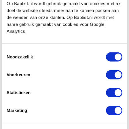
Op Baptist.nl wordt gebruik gemaakt van cookies met als
voor het ‘hoge snelheid raspen’. Ze worden
doel de website steeds meer aan te kunnen passen aan
gebruikt in combinatie met een haakse slijper of
de wensen van onze klanten. Op Baptist.nl wordt met
een flexibele as op snelle motor zoals
name gebruik gemaakt van cookies voor Google
bijvoorbeeld de Kress freesmotor. De
Analytics.
verschillende gereedschappen zijn verkrijgbaar
in uiteenlopende vormen en groottes zodat er
Toestemmingsselectie
vrijwel altijd een bij is die past bij de beoogde
Noodzakelijk
vorm die men in het hout wil maken.
Voorkeuren
Dit is wel ongeveer het meest ideale
sculptuurgereedschap om, met in verhouding
Statistieken
weinig inspanning, grote vormen in hout te
maken waarbij u dichtbij een glad eindresultaat
Marketing
uitkomt en met het juiste product, de juiste
raspvorm, heel gedetailleerd kunt werken.