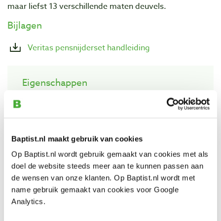
maar liefst 13 verschillende maten deuvels.
Bijlagen
Veritas pensnijderset handleiding
Eigenschappen
Fabrikantnummer: 05J45.01
Inhoud:
Baptist.nl maakt gebruik van cookies
- body inclusief messen
Op Baptist.nl wordt gebruik gemaakt van cookies met als
- adapter
doel de website steeds meer aan te kunnen passen aan
- geleidering 15/16" (23,8 mm)
de wensen van onze klanten. Op Baptist.nl wordt met
- geleidering 1" (26 mm)
name gebruik gemaakt van cookies voor Google
- moersleutel
Analytics.
- inbussleutels