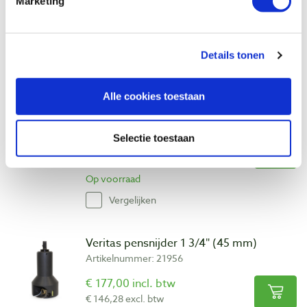
Marketing
Op voorraad
Vergelijken
Details tonen
DMT set van 3 fijne conische
diamantvijlen + creditcarddiamantsteen
Alle cookies toestaan
in foudraal
Artikelnummer: 29158
Selectie toestaan
€ 152,00 incl. btw
€ 125,62 excl. btw
Op voorraad
Vergelijken
Veritas pensnijder 1 3/4″ (45 mm)
Artikelnummer: 21956
€ 177,00 incl. btw
€ 146,28 excl. btw