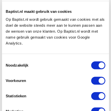
€ 39,50 excl. btw
Op voorraad
Baptist.nl maakt gebruik van cookies
Vergelijken
Op Baptist.nl wordt gebruik gemaakt van cookies met als
doel de website steeds meer aan te kunnen passen aan
Famag cilinderkopboor Bormax Ø 2 inch
de wensen van onze klanten. Op Baptist.nl wordt met
Artikelnummer: 30687
name gebruik gemaakt van cookies voor Google
Analytics.
€ 80,25 incl. btw
€ 66,32 excl. btw
Op voorraad
Toestemmingsselectie
Noodzakelijk
Vergelijken
Voorkeuren
DMT set van 3 fijne conische
diamantvijlen in houten kist
Artikelnummer: 29154
Statistieken
€ 152,00 incl. btw
€ 125,62 excl. btw