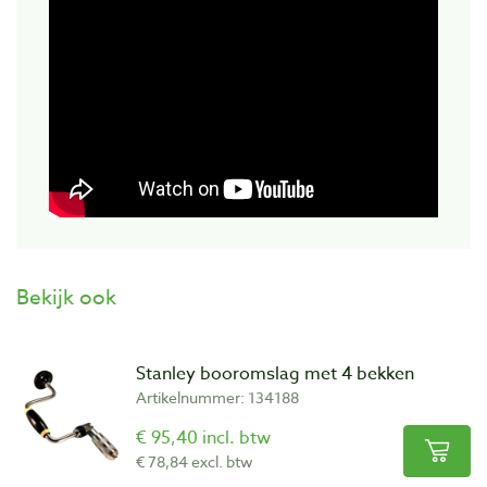
Bekijk ook
Stanley booromslag met 4 bekken
Artikelnummer: 134188
€ 95,40 incl. btw
€ 78,84 excl. btw