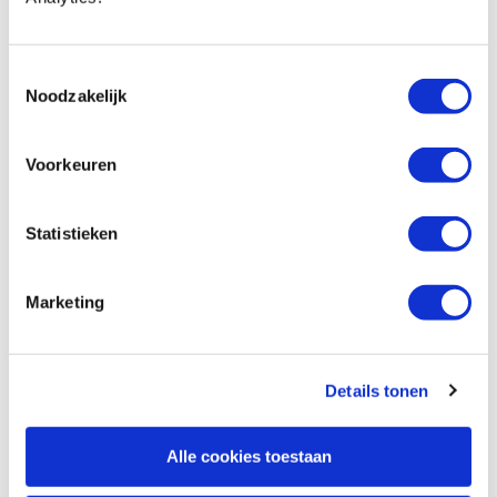
Vergelijken
Toestemmingsselectie
Veritas pensnijder 3/4″ (19 mm)
Noodzakelijk
Artikelnummer: 21951
€ 147,00 incl. btw
Voorkeuren
€ 121,49 excl. btw
Niet op voorraad, verwachte levertijd onbekend
Statistieken
Vergelijken
Marketing
Veritas pensnijder 7/8″ (22 mm)
Artikelnummer: 21952
€ 151,00 incl. btw
Details tonen
€ 124,79 excl. btw
Op voorraad
Alle cookies toestaan
Vergelijken