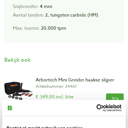
Snijbreedte:
4 mm
Aantal tanden:
2, tungsten carbide (HM)
Max. toeren:
20.000 tpm
Bekijk ook
Arbortech Mini Grinder haakse slijper
Artikelnummer: 24461
€ 349,00 incl. btw
€ 288,43 excl. btw
Op voorraad
Vergelijken
Baptist.nl maakt gebruik van cookies