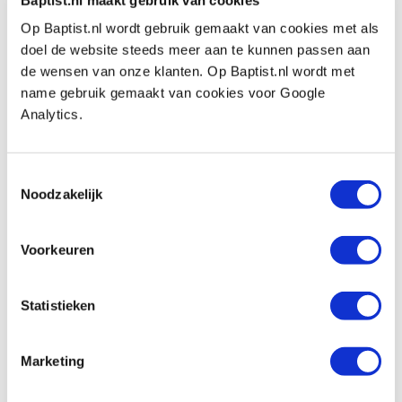
Op Baptist.nl wordt gebruik gemaakt van cookies met als
Arbortech diamant blad Ø 54 mm voor
Mini Grinder en Mini Carver
doel de website steeds meer aan te kunnen passen aan
Artikelnummer: 24463
de wensen van onze klanten. Op Baptist.nl wordt met
name gebruik gemaakt van cookies voor Google
€ 35,05 incl. btw
Analytics.
€ 28,97 excl. btw
Op voorraad
Toestemmingsselectie
Vergelijken
Noodzakelijk
Arbortech Mini Carver haakse slijper
Voorkeuren
Artikelnummer: 24462
€ 349,00 incl. btw
Statistieken
€ 288,43 excl. btw
Op voorraad
Vergelijken
Marketing