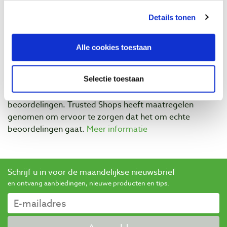
Beoordelingen
Details tonen
Alle cookies toestaan
Selectie toestaan
Baptist maakt gebruik van Trusted Shops als een
onafhankelijke dienstverlener voor het verkrijgen van
beoordelingen. Trusted Shops heeft maatregelen
genomen om ervoor te zorgen dat het om echte
beoordelingen gaat.
Meer informatie
Schrijf u in voor de maandelijkse nieuwsbrief
en ontvang aanbiedingen, nieuwe producten en tips.