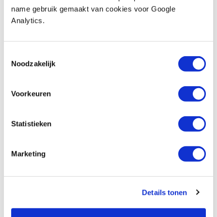
€ 39,17 excl. btw
name gebruik gemaakt van cookies voor Google
Op voorraad
Analytics.
Vergelijken
Toestemmingsselectie
Pfeil sikkelguts middel
Noodzakelijk
Artikelnummer: 26589
€ 47,40 incl. btw
Voorkeuren
€ 39,17 excl. btw
Op voorraad
Statistieken
Vergelijken
Marketing
Dennis Moor, Chip Carver's Workbook
Artikelnummer: 25751
€ 21,65 incl. btw
Details tonen
€ 19,86 excl. btw
Niet op voorraad, mail ons voor de levertijd