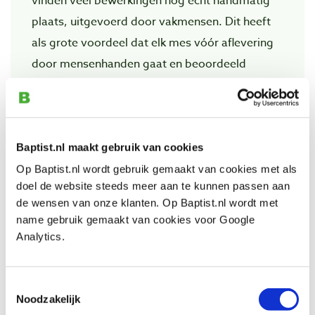
vinden veel bewerkingen nog echt handmatig
plaats, uitgevoerd door vakmensen. Dit heeft
als grote voordeel dat elk mes vóór aflevering
door mensenhanden gaat en beoordeeld
wordt. U zult het zelf merken: Pfeil staat voor
topkwaliteit! Het vele handmatige werk dat aan
het vervaardigen van een Pfeil houtsnijmes is
verbonden, heeft ook een nadeel. Er zijn te
Baptist.nl maakt gebruik van cookies
weinig vakmensen om aan de grote vraag naar
Op Baptist.nl wordt gebruik gemaakt van cookies met als
doel de website steeds meer aan te kunnen passen aan
deze Zwitserse gutsen te voldoen.
de wensen van onze klanten. Op Baptist.nl wordt met
name gebruik gemaakt van cookies voor Google
Aangezien Pfeil al tientallen jaren weigert om
Analytics.
concessies aan de kwaliteit te doen, staat het
merk dan ook niet alleen om zijn uitstekende
Toestemmingsselectie
producten, maar ook om zijn zeer lange
Noodzakelijk
levertijden bekend. Bij Baptist voor