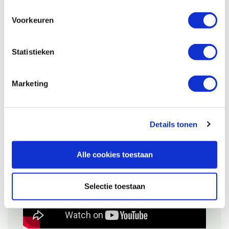
Houtbewerkers proberen we door middel van
Voorkeuren
een zorgvuldig voorraadbeheer steeds het
gehele Pfeil assortiment in huis te hebben.
Statistieken
Helaas lukt dat niet altijd.
Bekijk onderstaande video voor een korte
Marketing
introductie in de productie van Pfeil
houtsnijgereedschap.
Details tonen
Alle cookies toestaan
Selectie toestaan