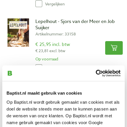
Vergelijken
Lepelhout - Sjors van der Meer en Job
Suijker
Artikelnummer: 33158
€ 25,95 incl. btw
€ 23,81 excl. btw
Op voorraad
Vergelijken
Narex houtsnijguts kort gekropt 20 mm
Artikelnummer: 32333
Baptist.nl maakt gebruik van cookies
€ 33,55 incl. btw
Op Baptist.nl wordt gebruik gemaakt van cookies met als
€ 27,73 excl. btw
doel de website steeds meer aan te kunnen passen aan
de wensen van onze klanten. Op Baptist.nl wordt met
Op voorraad
name gebruik gemaakt van cookies voor Google
Vergelijken