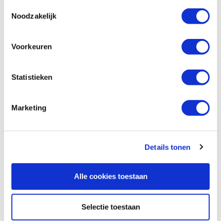
Toestemmingsselectie
€ 32,44 excl. btw
Noodzakelijk
Op voorraad
Vergelijken
Voorkeuren
Morakniv 162 lepelmes met lederen
Statistieken
bescherming
Artikelnummer: 21504
Marketing
€ 48,85 incl. btw
€ 40,37 excl. btw
Op voorraad
Details tonen
Vergelijken
Alle cookies toestaan
Morakniv 163 lepelmes
Artikelnummer: 21505
Selectie toestaan
€ 39,25 incl. btw