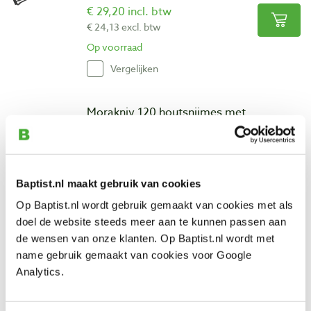
€ 29,20 incl. btw
€ 24,13 excl. btw
Op voorraad
Vergelijken
Morakniv 120 houtsnijmes met
gelamineerd lemmet
Artikelnummer: 21494
€ 32,10 incl. btw
€ 26,53 excl. btw
Baptist.nl maakt gebruik van cookies
Op voorraad
Op Baptist.nl wordt gebruik gemaakt van cookies met als
doel de website steeds meer aan te kunnen passen aan
Vergelijken
de wensen van onze klanten. Op Baptist.nl wordt met
name gebruik gemaakt van cookies voor Google
Morakniv 162 lepelmes
Analytics.
Artikelnummer: 21503
€ 39,25 incl. btw