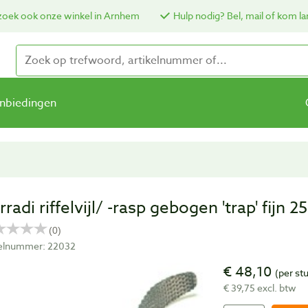
oek ook onze winkel in Arnhem
Hulp nodig? Bel, mail of kom la
nbiedingen
rradi riffelvijl/ -rasp gebogen 'trap' fijn
kelnummer: 22032
€ 48,10
(per st
€ 39,75 excl. btw