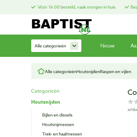
Vóór 16:00 besteld, vaak morgen in huis
Bez
Nieuw
Aa
Alle categorieën
Alle categorieën
Houtsnijden
Raspen en vijlen
Co
Categorieën
Houtsnijden
arti
Bijlen en dissels
Houtsnijmessen
Trek- en haalmessen