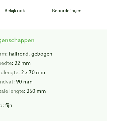
Bekijk ook
Beoordelingen
genschappen
rm
: halfrond, gebogen
eedte
: 22 mm
adlengte
: 2 x 70 mm
ndvat
: 90 mm
tale
lengte
: 250 mm
p
: fijn