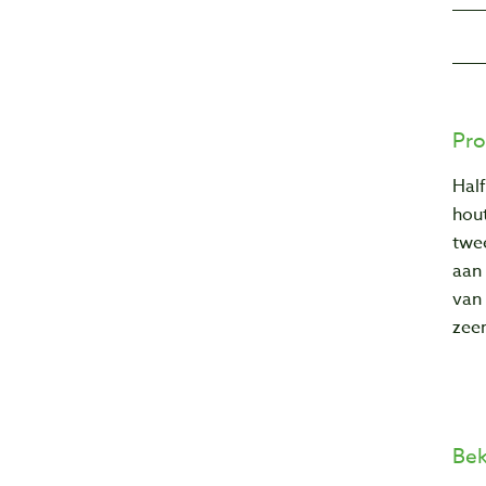
Pro
Half
hout
twee
aan 
van 
zee
Bek