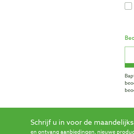
Beo
Bapt
beo
beo
Schrijf u in voor de maandelijk
en ontvang aanbiedingen, nieuwe product