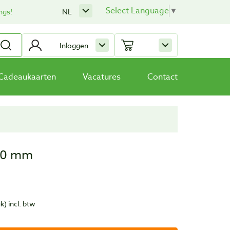
Select Language
▼
ngs!
NL
Inloggen
Cadeaukaarten
Vacatures
Contact
 250 mm
uk)
incl. btw