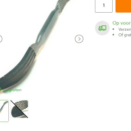
Op voo
Verze
Of gr
vergroten