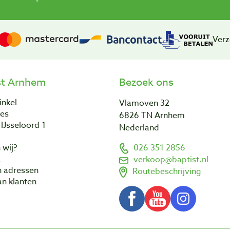
Verz
st Arnhem
Bezoek ons
inkel
Vlamoven 32
res
6826 TN Arnhem
IJsseloord 1
Nederland
 wij?
026 351 2856
a
verkoop@baptist.nl
n adressen
Routebeschrijving
n klanten