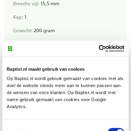
Breedte vijl
: 15,5 mm
Kap
: 1
Gewicht
: 200 gram
Bekijk ook
Baptist.nl maakt gebruik van cookies
Op Baptist.nl wordt gebruik gemaakt van cookies met als
Vijlenborstel 220 x 40 mm
doel de website steeds meer aan te kunnen passen aan
Artikelnummer: 3611521
de wensen van onze klanten. Op Baptist.nl wordt met
name gebruik gemaakt van cookies voor Google
€ 5,65 incl. btw
Analytics.
€ 4,67 excl. btw
Niet op voorraad, mail ons voor de levertijd
Vergelijken
Toestemmingsselectie