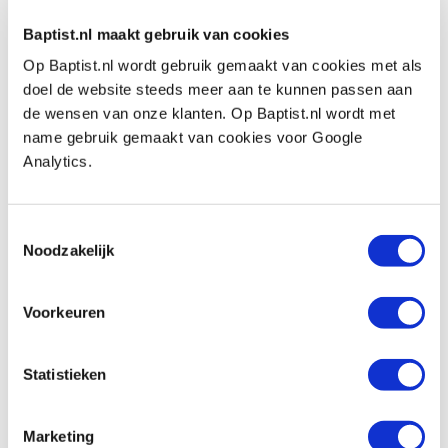
€ 11,94 excl. btw
Op voorraad
Baptist.nl maakt gebruik van cookies
Vergelijken
Op Baptist.nl wordt gebruik gemaakt van cookies met als
doel de website steeds meer aan te kunnen passen aan
de wensen van onze klanten. Op Baptist.nl wordt met
Bahco blokvijl 200 mm
name gebruik gemaakt van cookies voor Google
Artikelnummer: 103478
Analytics.
€ 16,85 incl. btw
€ 13,93 excl. btw
Toestemmingsselectie
Op voorraad
Noodzakelijk
Vergelijken
Voorkeuren
Vijlenborstel 220 x 40 mm
Artikelnummer: 3611521
Statistieken
€ 5,65 incl. btw
€ 4,67 excl. btw
Marketing
Niet op voorraad, mail ons voor de levertijd