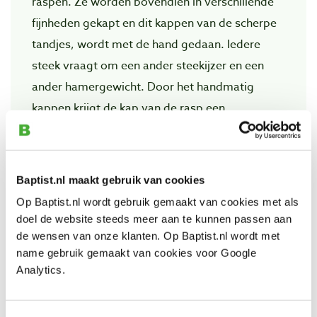
raspen. Ze worden bovendien in verschillende
fijnheden gekapt en dit kappen van de scherpe
tandjes, wordt met de hand gedaan. Iedere
steek vraagt om een ander steekijzer en een
ander hamergewicht. Door het handmatig
kappen krijgt de kap van de rasp een
onregelmatig patroon dat, in tegenstelling tot
machinaal gekapte raspen, geen sporen in het
houtoppervlak achterlaat. Het houtoppervlak
Baptist.nl maakt gebruik van cookies
ziet er na het raspen met een Auriou rasp dan
Op Baptist.nl wordt gebruik gemaakt van cookies met als
ook eerder uit alsof het geschuurd is dan
doel de website steeds meer aan te kunnen passen aan
geraspt. Een Auriou rasp zorgt niet alleen voor
de wensen van onze klanten. Op Baptist.nl wordt met
name gebruik gemaakt van cookies voor Google
een glad eindresultaat, maar werkt ook snel. De
Analytics.
onregelmatige kap zorgt ervoor dat het
raspmeel zeer snel gelost wordt waardoor de