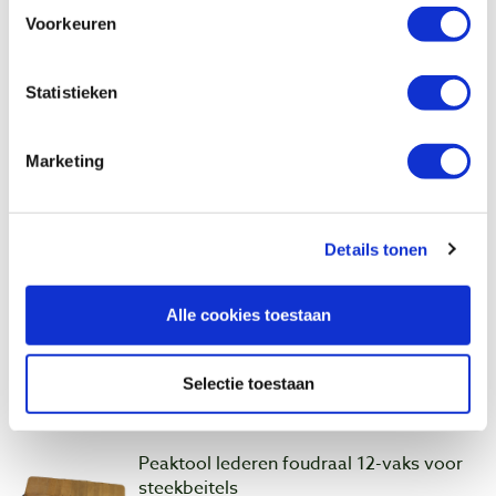
Artikelnummer: 26653
Voorkeuren
€ 34,00 incl. btw
€ 28,10 excl. btw
Statistieken
Op voorraad
Vergelijken
Marketing
Peaktool lederen foudraal 8-vaks voor
steekbeitels
Details tonen
Artikelnummer: 26663
€ 71,30 incl. btw
Alle cookies toestaan
€ 58,93 excl. btw
Op voorraad
Selectie toestaan
Vergelijken
Peaktool lederen foudraal 12-vaks voor
steekbeitels