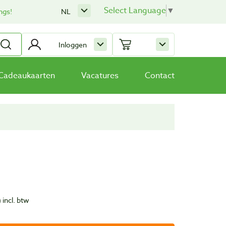
Select Language
▼
ngs!
NL
Inloggen
Cadeaukaarten
Vacatures
Contact
)
incl. btw