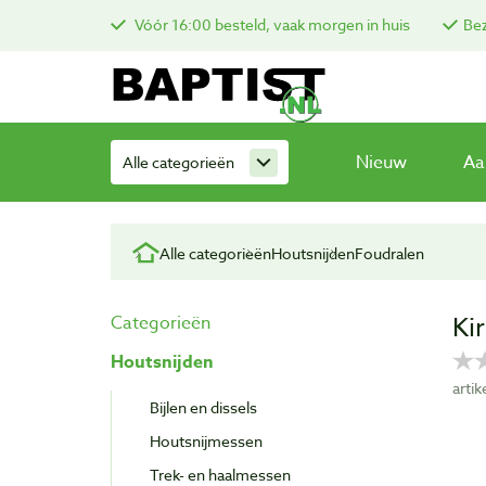
Vóór 16:00 besteld, vaak morgen in huis
Bez
Nieuw
Aa
Alle categorieën
Alle categorieën
Houtsnijden
Foudralen
Ki
Categorieën
Houtsnijden
arti
Bijlen en dissels
Houtsnijmessen
Trek- en haalmessen