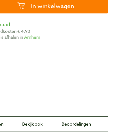
In winkelwagen
rraad
ndkosten € 4,90
atis afhalen in
Arnhem
en
Bekijk ook
Beoordelingen