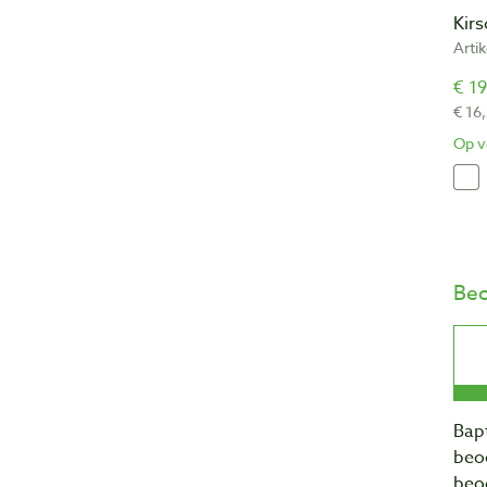
Kir
Arti
€ 19
€ 16
Op v
Beo
Bapt
beo
beo