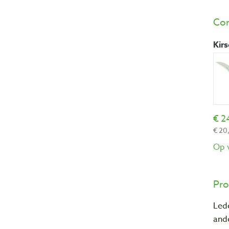
Com
Kir
2
20,
Op 
Pro
Led
ande