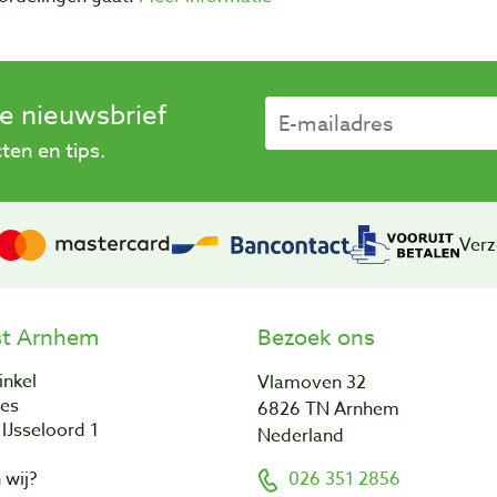
se nieuwsbrief
en en tips.
Verz
st Arnhem
Bezoek ons
inkel
Vlamoven 32
res
6826 TN Arnhem
IJsseloord 1
Nederland
 wij?
026 351 2856