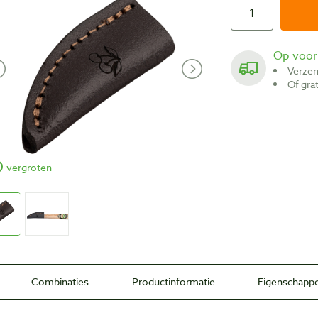
Op voo
Verze
Of gr
vergroten
Combinaties
Productinformatie
Eigenschapp