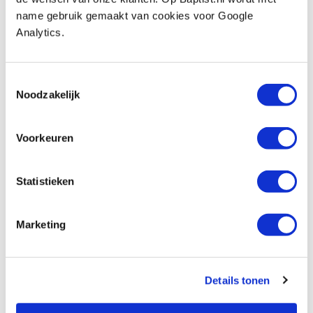
Op voorraad
name gebruik gemaakt van cookies voor Google
Analytics.
Vergelijken
Narex lederen foudraal 14-vaks
Toestemmingsselectie
Artikelnummer: 31910
Noodzakelijk
€ 44,75 incl. btw
€ 36,98 excl. btw
Voorkeuren
Op voorraad
Vergelijken
Statistieken
Stanley 12-vaks gereedschapsetui |
Marketing
foudraal
Artikelnummer: 1091987
€ 10,00 incl. btw
Details tonen
€ 8,26 excl. btw