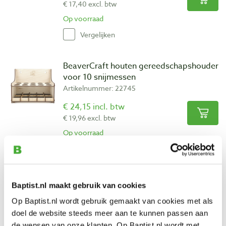
€ 17,40 excl. btw
Op voorraad
Vergelijken
BeaverCraft houten gereedschapshouder
voor 10 snijmessen
Artikelnummer: 22745
€ 24,15 incl. btw
€ 19,96 excl. btw
Op voorraad
Vergelijken
Narex lederen foudraal 5-vaks
Baptist.nl maakt gebruik van cookies
Artikelnummer: 31909
Op Baptist.nl wordt gebruik gemaakt van cookies met als
€ 25,80 incl. btw
doel de website steeds meer aan te kunnen passen aan
€ 21,32 excl. btw
de wensen van onze klanten. Op Baptist.nl wordt met