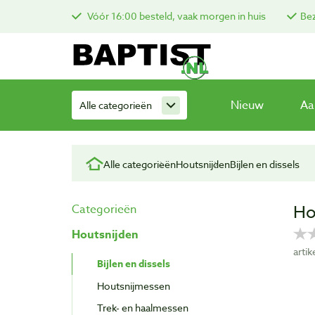
Vóór 16:00 besteld, vaak morgen in huis
Bez
Nieuw
Aa
Alle categorieën
Alle categorieën
Houtsnijden
Bijlen en dissels
Ho
Categorieën
Houtsnijden
arti
Bijlen en dissels
Houtsnijmessen
Trek- en haalmessen