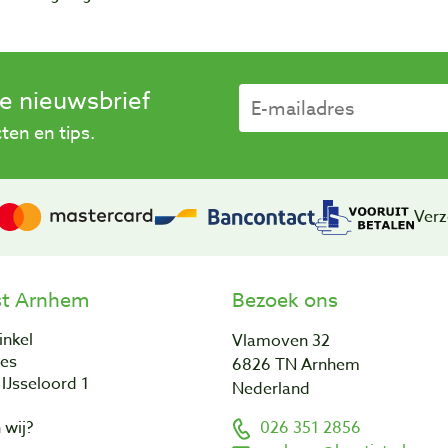
se nieuwsbrief
en en tips.
Verz
st Arnhem
Bezoek ons
inkel
Vlamoven 32
res
6826 TN Arnhem
IJsseloord 1
Nederland
 wij?
026 351 2856