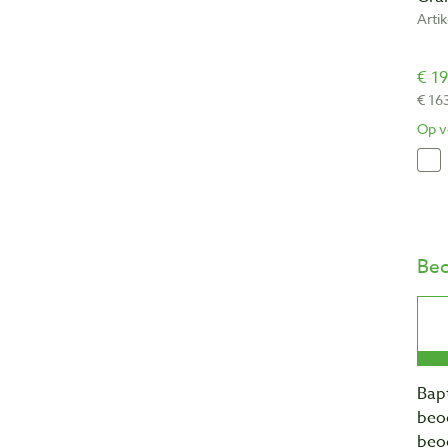
Arti
€ 19
€ 16
Op v
Beo
Bapt
beo
beo