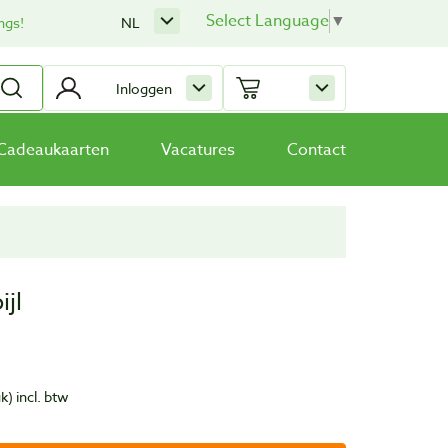
Select Language
▼
ngs!
NL
Inloggen
Cadeaukaarten
Vacatures
Contact
jl
uk)
incl. btw