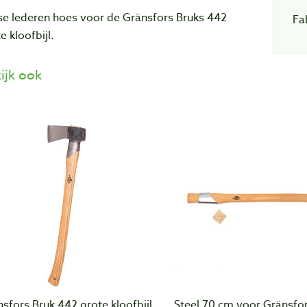
se lederen hoes voor de Gränsfors Bruks 442
Fa
e kloofbijl.
ijk ook
sfors Bruk 442 grote kloofbijl
Steel 70 cm voor Gränsfo