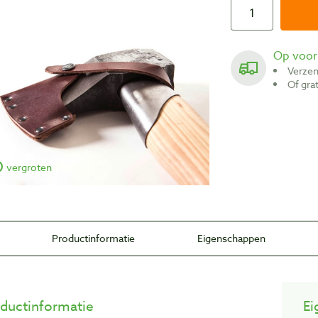
Op voo
Verze
Of gr
vergroten
Productinformatie
Eigenschappen
ductinformatie
Ei