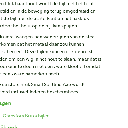
en blok haardhout wordt de bijl met het hout
etild en in de beweging terug omgedraaid en
 de bijl met de achterkant op het hakblok
door het hout op de bijl kan splijten.
ikkere 'wangen' aan weerszijden van de steel
rkomen dat het metaal daar zou kunnen
rscheuren'. Deze bijlen kunnen ook gebruikt
en om een wig in het hout te slaan, maar dat is
voorkeur te doen met een zware kloofbijl omdat
e een zware hamerkop heeft.
ränsfors Bruk Small Splitting Axe wordt
verd inclusief lederen beschermhoes.
lagen
Gransfors Bruks bijlen
ijk ook