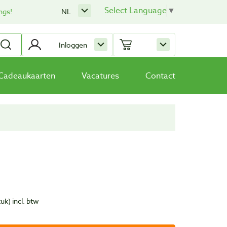
Select Language
▼
ngs!
NL
Inloggen
Cadeaukaarten
Vacatures
Contact
tuk)
incl. btw