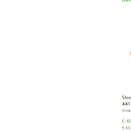
Ste
441 
Arti
€ 48
€ 40