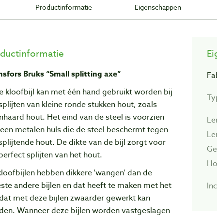
Productinformatie
Eigenschappen
ductinformatie
Ei
sfors Bruks “Small splitting axe”
Fa
 kloofbijl kan met één hand gebruikt worden bij
Typ
splijten van kleine ronde stukken hout, zoals
haard hout. Het eind van de steel is voorzien
Le
een metalen huls die de steel beschermt tegen
Le
splijtende hout. De dikte van de bijl zorgt voor
Ge
perfect splijten van het hout.
Ho
loofbijlen hebben dikkere 'wangen' dan de
te andere bijlen en dat heeft te maken met het
Inc
 dat met deze bijlen zwaarder gewerkt kan
den. Wanneer deze bijlen worden vastgeslagen