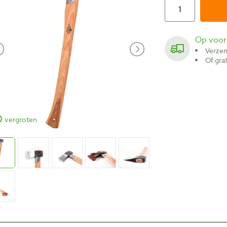
Op voo
Verze
Of gr
vergroten