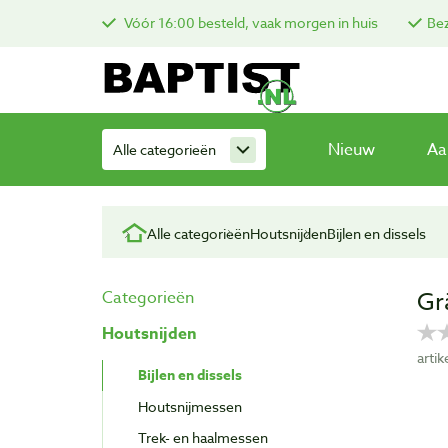
Vóór 16:00 besteld, vaak morgen in huis
Bez
Nieuw
Aa
Alle categorieën
Alle categorieën
Houtsnijden
Bijlen en dissels
Gr
Categorieën
Houtsnijden
arti
Bijlen en dissels
Houtsnijmessen
Trek- en haalmessen