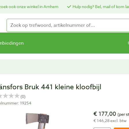
oek ook onze winkel in Arnhem
Hulp nodig? Bel, mail of kom la
nbiedingen
änsfors Bruk 441 kleine kloofbijl
kelnummer: 19254
€ 177,00
(per s
€ 146,28 excl. btw