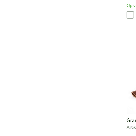
Op v
Grän
Arti