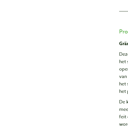
Pro
Grän
Deze
het 
open
van 
het 
het 
De k
mees
feit
wor