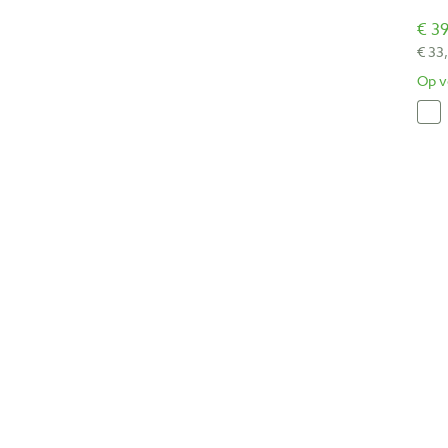
€ 39
€ 33
Op v