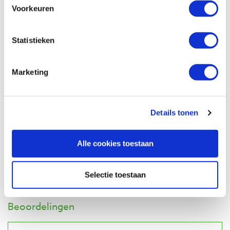
Artikelnummer: 20895
Voorkeuren
€ 20,75 incl. btw
€ 17,15 excl. btw
Statistieken
Op voorraad
Vergelijken
Marketing
Flexcut PW11 Gold wetpastakrijt
Artikelnummer: 21730
Details tonen
€ 14,40 incl. btw
€ 11,90 excl. btw
Alle cookies toestaan
Op voorraad
Vergelijken
Selectie toestaan
Beoordelingen