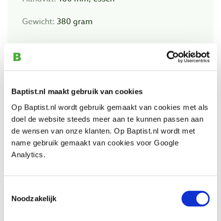
Gewicht:
380 gram
Bekijk ook
Baptist.nl maakt gebruik van cookies
Op Baptist.nl wordt gebruik gemaakt van cookies met als
Pfeil berneguts 5, gebogen 50 mm
doel de website steeds meer aan te kunnen passen aan
Artikelnummer: 24700
de wensen van onze klanten. Op Baptist.nl wordt met
€ 91,30 incl. btw
name gebruik gemaakt van cookies voor Google
€ 75,45 excl. btw
Analytics.
Niet op voorraad, levertijd onbekend
Vergelijken
Toestemmingsselectie
Noodzakelijk
Fleshamer 600 – 900 gram