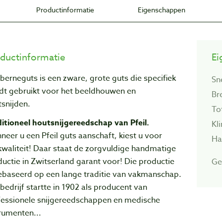
Productinformatie
Eigenschappen
ductinformatie
Ei
berneguts is een zware, grote guts die specifiek
Sn
dt gebruikt voor het beeldhouwen en
Br
snijden.
To
itioneel houtsnijgereedschap van Pfeil.
Kl
eer u een Pfeil guts aanschaft, kiest u voor
Ha
waliteit! Daar staat de zorgvuIdige handmatige
uctie in Zwitserland garant voor! Die productie
Ge
gebaseerd op een lange traditie van vakmanschap.
bedrijf startte in 1902 als producent van
fessionele snijgereedschappen en medische
rumenten...