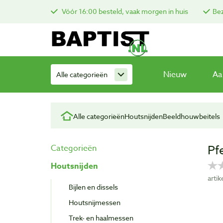
Vóór 16:00 besteld, vaak morgen in huis
Bez
Nieuw
Aa
Alle categorieën
Alle categorieën
Houtsnijden
Beeldhouwbeitels
Pf
Categorieën
Houtsnijden
arti
Bijlen en dissels
Houtsnijmessen
Trek- en haalmessen