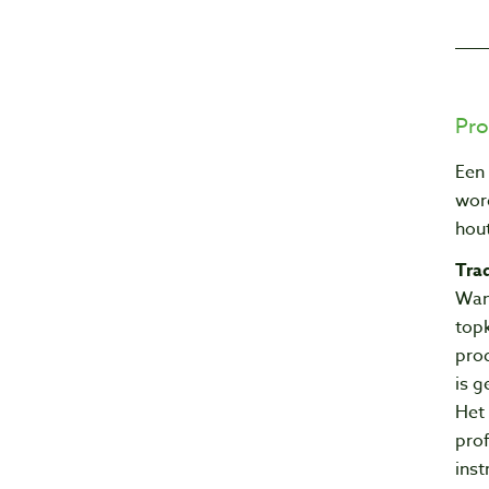
Pro
Een 
wor
hout
Trad
Wann
topk
prod
is 
Het 
pro
inst