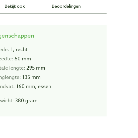
Bekijk ook
Beoordelingen
genschappen
ede:
1, recht
eedte:
60 mm
tale lengte:
295 mm
inglengte:
135 mm
ndvat:
160 mm, essen
wicht:
380 gram