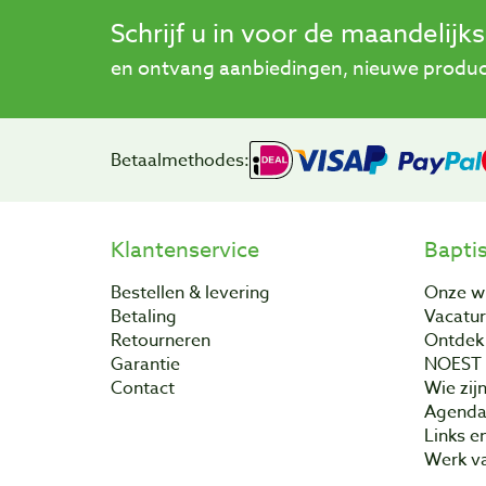
Schrijf u in voor de maandelijk
en ontvang aanbiedingen, nieuwe product
Betaalmethodes:
Klantenservice
Bapti
Bestellen & levering
Onze w
Betaling
Vacatu
Retourneren
Ontdek 
Garantie
NOEST
Contact
Wie zijn
Agend
Links e
Werk va