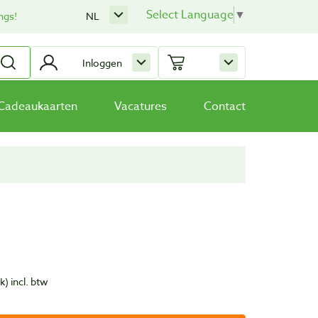
Select Language
▼
ngs!
NL
Inloggen
Cadeaukaarten
Vacatures
Contact
uk)
incl. btw