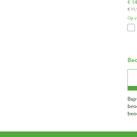
€ 14
€ 11
Op v
Beo
Bapt
beo
beo