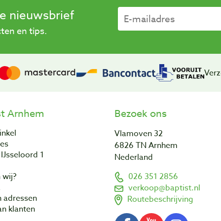
se nieuwsbrief
en en tips.
Verz
st Arnhem
Bezoek ons
inkel
Vlamoven 32
res
6826 TN Arnhem
IJsseloord 1
Nederland
 wij?
026 351 2856
a
verkoop@baptist.nl
n adressen
Routebeschrijving
n klanten