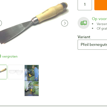
Op voo
Verze
Of gr
Variant
vergroten