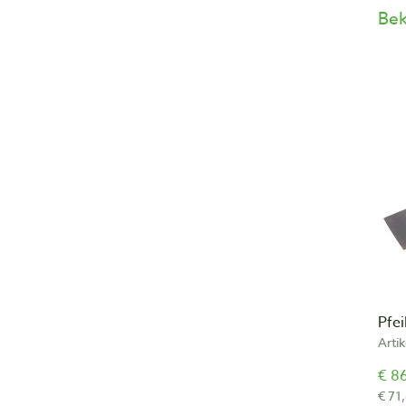
Bek
Pfei
Arti
€ 86
€ 71