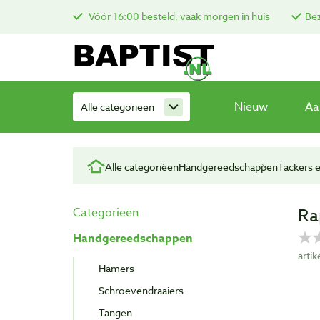
Vóór 16:00 besteld, vaak morgen in huis
Bez
Nieuw
Aa
Alle categorieën
Alle categorieën
Handgereedschappen
Tackers e
Ra
Categorieën
Handgereedschappen
arti
Hamers
Schroevendraaiers
Tangen