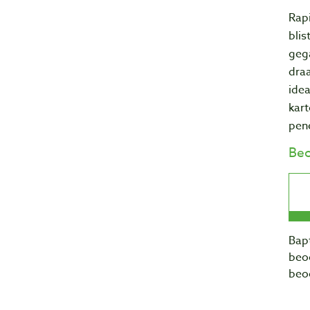
Rap
blis
geg
dra
idea
kart
pene
Beo
Bapt
beo
beo