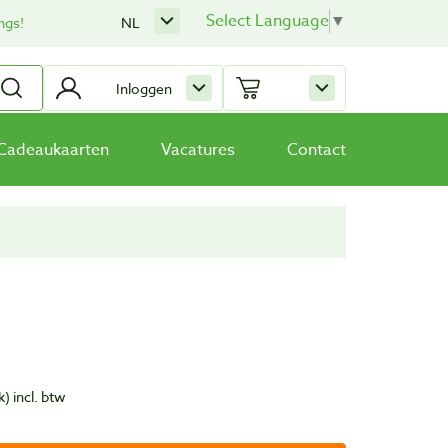
Select Language
▼
ngs!
NL
Inloggen
Cadeaukaarten
Vacatures
Contact
k)
incl. btw