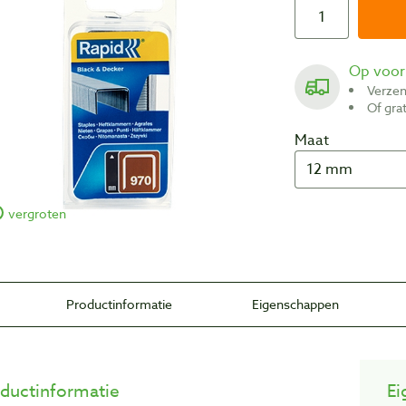
Op voo
Verze
Of gr
Maat
vergroten
Productinformatie
Eigenschappen
ductinformatie
Ei