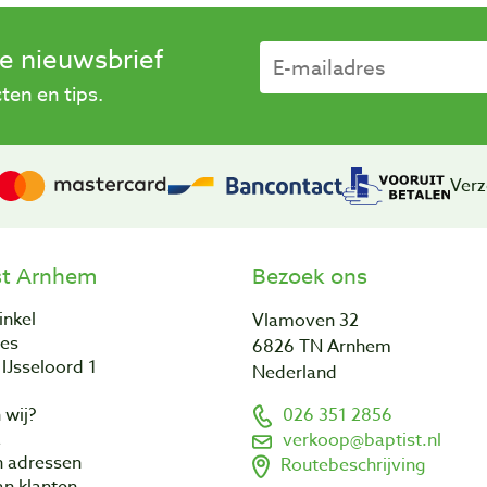
se nieuwsbrief
en en tips.
Verz
st Arnhem
Bezoek ons
inkel
Vlamoven 32
res
6826 TN Arnhem
IJsseloord 1
Nederland
 wij?
026 351 2856
a
verkoop@baptist.nl
n adressen
Routebeschrijving