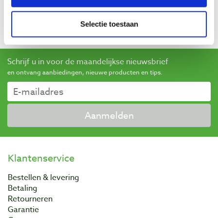
genomen om ervoor te zorgen dat het om echte
beoordelingen gaat.
Meer informatie
Selectie toestaan
Schrijf u in voor de maandelijkse nieuwsbrief
en ontvang aanbiedingen, nieuwe producten en tips.
Aanmelden
Klantenservice
Bestellen & levering
Betaling
Retourneren
Garantie