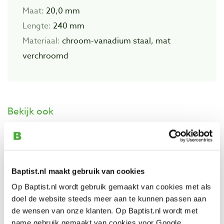
Maat:
20,0 mm
Lengte:
240 mm
Materiaal:
chroom-vanadium staal, mat
verchroomd
Bekijk ook
Tengtools steekringsleutel 21 mm
Artikelnummer: 660926
Baptist.nl maakt gebruik van cookies
€ 16,35 incl. btw
€ 13,51 excl. btw
Op Baptist.nl wordt gebruik gemaakt van cookies met als
doel de website steeds meer aan te kunnen passen aan
Op voorraad
de wensen van onze klanten. Op Baptist.nl wordt met
Vergelijken
name gebruik gemaakt van cookies voor Google