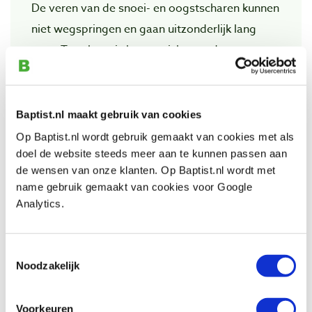
De veren van de snoei- en oogstscharen kunnen
niet wegspringen en gaan uitzonderlijk lang
mee. Ten slotte is het gewicht van deze
professionele scharen zeer gering en dat voelt
u!
Baptist.nl maakt gebruik van cookies
Op Baptist.nl wordt gebruik gemaakt van cookies met als
doel de website steeds meer aan te kunnen passen aan
Bekijk ook
de wensen van onze klanten. Op Baptist.nl wordt met
name gebruik gemaakt van cookies voor Google
Analytics.
Okatsune 306 stekschaar 193 mm
Artikelnummer: 26922
€ 14,55 incl. btw
Toestemmingsselectie
€ 12,02 excl. btw
Noodzakelijk
Op voorraad
Vergelijken
Voorkeuren