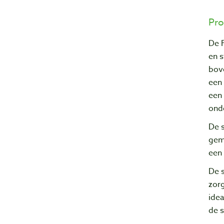
Pro
De 
en 
bov
een
een 
ond
De 
gema
een
De 
zorg
ide
de 