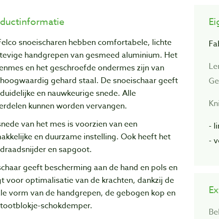
ductinformatie
Ei
Felco snoeischaren hebben comfortabele, lichte
Fa
stevige handgrepen van gesmeed aluminium. Het
Le
enmes en het geschroefde ondermes zijn van
 hoogwaardig gehard staal. De snoeischaar geeft
Ge
duidelijke en nauwkeurige snede. Alle
Kn
erdelen kunnen worden vervangen.
snede van het mes is voorzien van een
- 
kkelijke en duurzame instelling. Ook heeft het
- 
 draadsnijder en sapgoot.
schaar geeft bescherming aan de hand en pols en
t voor optimalisatie van de krachten, dankzij de
Ex
ale vorm van de handgrepen, de gebogen kop en
stootblokje-schokdemper.
Be