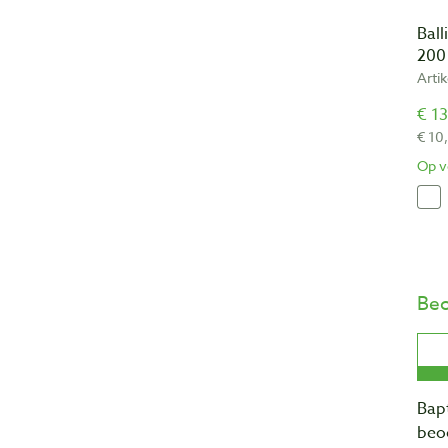
Ball
200
Arti
€ 13
€ 10
Op v
Beo
Bapt
beo