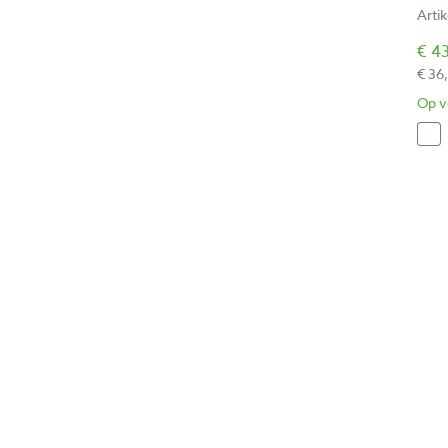
Arti
€ 43
€ 36
Op v