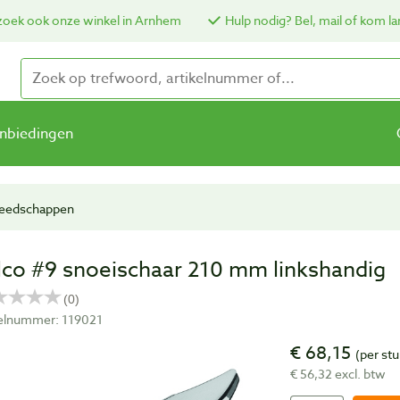
oek ook onze winkel in Arnhem
Hulp nodig? Bel, mail of kom la
nbiedingen
reedschappen
lco #9 snoeischaar 210 mm linkshandig
kelnummer: 119021
€ 68,15
(per stu
€ 56,32 excl. btw