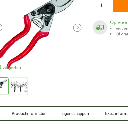
Op voo
Verze
Of gr
vergroten
Productinformatie
Eigenschappen
Extra inform