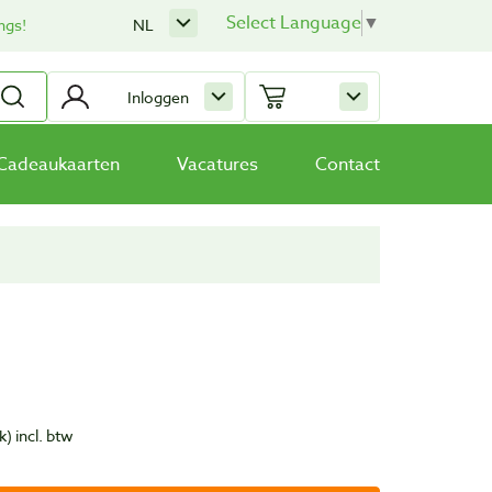
Select Language
▼
ngs!
NL
Inloggen
Cadeaukaarten
Vacatures
Contact
k)
incl. btw