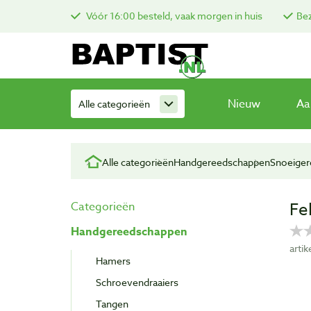
Vóór 16:00 besteld, vaak morgen in huis
Bez
Nieuw
Aa
Alle categorieën
Alle categorieën
Handgereedschappen
Snoeige
Fe
Categorieën
Handgereedschappen
arti
Hamers
Schroevendraaiers
Tangen