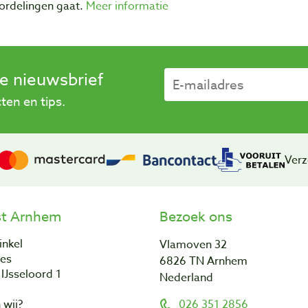
ordelingen gaat.
Meer informatie
se nieuwsbrief
en en tips.
Verz
st Arnhem
Bezoek ons
inkel
Vlamoven 32
res
6826 TN Arnhem
IJsseloord 1
Nederland
 wij?
026 351 2856