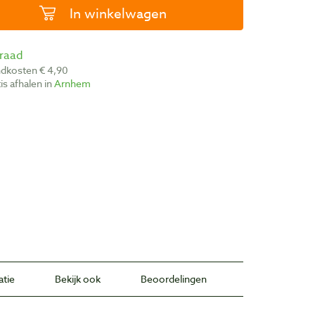
In winkelwagen
rraad
ndkosten € 4,90
atis afhalen in
Arnhem
atie
Bekijk ook
Beoordelingen