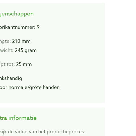
genschappen
brikantnummer: 9
ngte
: 210 mm
wicht
: 245 gram
ipt tot
: 25 mm
linkshandig
voor normale/grote handen
tra informatie
kijk de video van het productieproces: