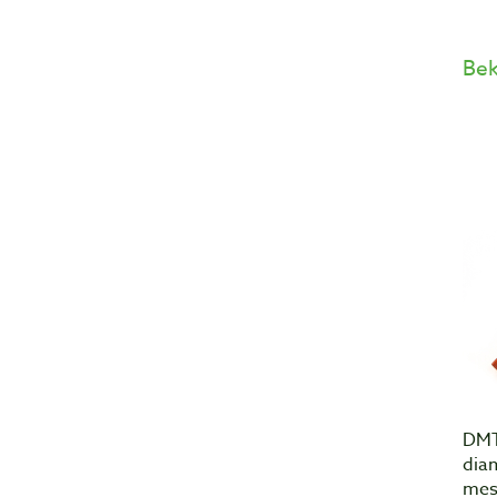
Bek
DMT
dia
mes