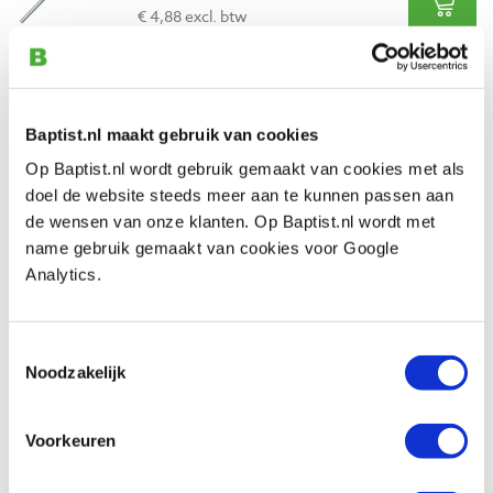
€ 4,88 excl. btw
Op voorraad
Vergelijken
Baptist.nl maakt gebruik van cookies
PB inbusschroevendraaier 2,5 mm
Op Baptist.nl wordt gebruik gemaakt van cookies met als
Artikelnummer: 102483
doel de website steeds meer aan te kunnen passen aan
€ 6,45 incl. btw
de wensen van onze klanten. Op Baptist.nl wordt met
€ 5,33 excl. btw
name gebruik gemaakt van cookies voor Google
Op voorraad
Analytics.
Vergelijken
Toestemmingsselectie
Noodzakelijk
PB inbusschroevendraaier 3,0 mm
Artikelnummer: 102484
€ 7,50 incl. btw
Voorkeuren
€ 6,20 excl. btw