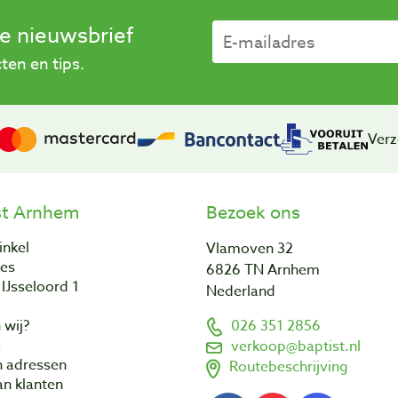
se nieuwsbrief
en en tips.
Verz
st Arnhem
Bezoek ons
inkel
Vlamoven 32
res
6826 TN Arnhem
IJsseloord 1
Nederland
 wij?
026 351 2856
a
verkoop@baptist.nl
n adressen
Routebeschrijving
n klanten