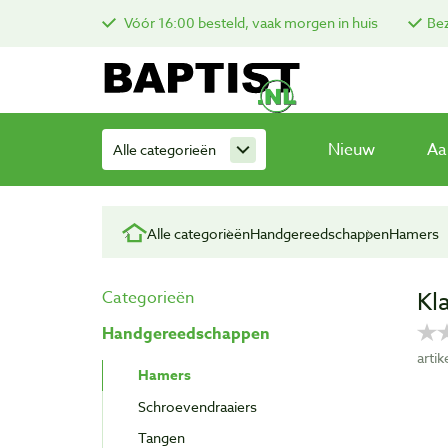
Vóór 16:00 besteld, vaak morgen in huis
Bez
Nieuw
Aa
Alle categorieën
Alle categorieën
Handgereedschappen
Hamers
Kl
Categorieën
Handgereedschappen
arti
Hamers
Schroevendraaiers
Tangen