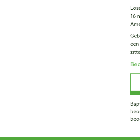
Los
16 
Ame
Geb
een
zitt
Beo
Bapt
beo
beo