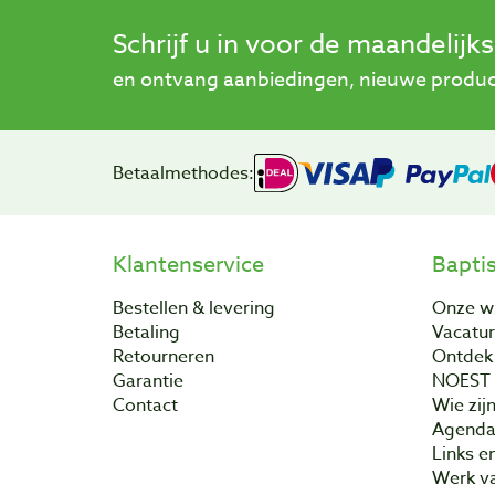
Schrijf u in voor de maandelijk
en ontvang aanbiedingen, nieuwe product
Betaalmethodes:
Klantenservice
Bapti
Bestellen & levering
Onze w
Betaling
Vacatu
Retourneren
Ontdek 
Garantie
NOEST
Contact
Wie zijn
Agend
Links e
Werk va