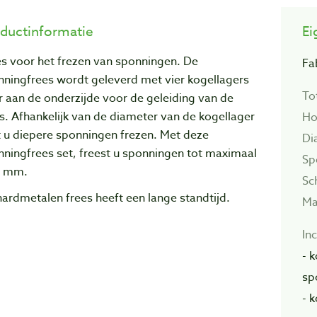
ductinformatie
Ei
es voor het frezen van sponningen. De
Fa
nningfrees wordt geleverd met vier kogellagers
To
 aan de onderzijde voor de geleiding van de
s. Afhankelijk van de diameter van de kogellager
Ho
t u diepere sponningen frezen. Met deze
Di
ningfrees set, freest u sponningen tot maximaal
Sp
7 mm.
Sc
ardmetalen frees heeft een lange standtijd.
Ma
Inc
- 
sp
- 