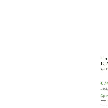
Hm 
12,
Arti
€ 77
€ 63
Op v