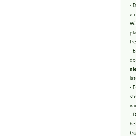
- 
en
Wa
pla
fre
- 
do
ni
la
- 
st
va
- 
he
tr