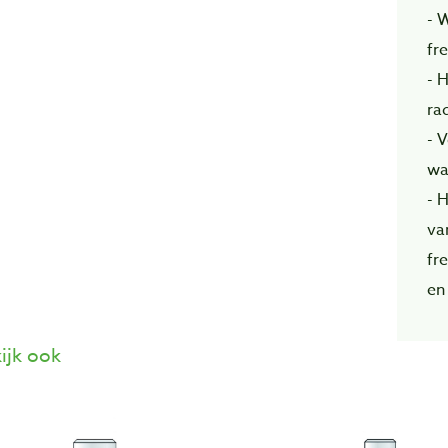
- 
fr
- 
ra
- 
wa
- 
va
fre
en
ijk ook