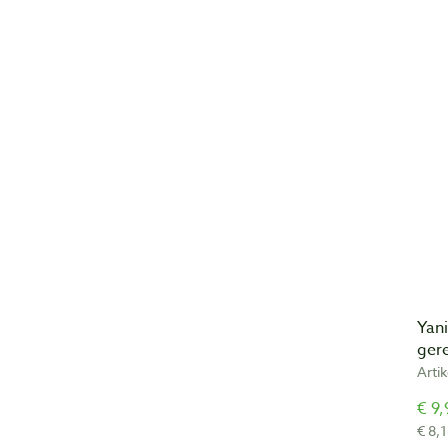
Yani
ger
Arti
€ 9,
€ 8,1