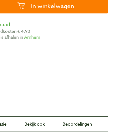
In winkelwagen
rraad
ndkosten € 4,90
atis afhalen in
Arnhem
atie
Bekijk ook
Beoordelingen