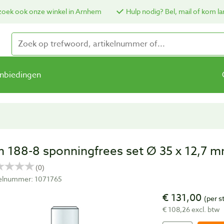
oek ook onze winkel in Arnhem
Hulp nodig? Bel, mail of kom la
nbiedingen
 188-8 sponningfrees set Ø 35 x 12,7 
kelnummer: 1071765
€ 131,00
(per s
€ 108,26 excl. btw