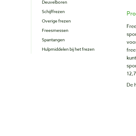
Deuvelboren
Schijffrezen
Pro
Overige frezen
Fre
Freesmessen
spo
Spantangen
voor
Hulpmiddelen bij het frezen
free
kun
spon
12,
De h