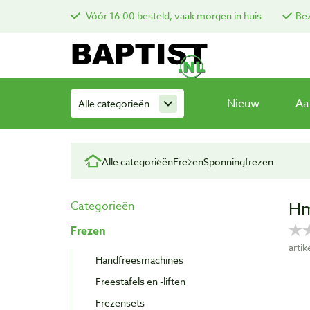
Vóór 16:00 besteld, vaak morgen in huis
Bez
Nieuw
Aa
Alle categorieën
Alle categorieën
Frezen
Sponningfrezen
Hm
Categorieën
Frezen
arti
Handfreesmachines
Freestafels en -liften
Frezensets