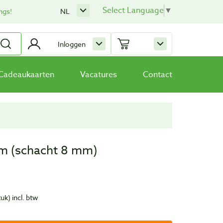
Select Language
▼
ngs!
NL
Inloggen
Cadeaukaarten
Vacatures
Contact
mm (schacht 8 mm)
tuk)
incl. btw