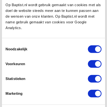
CMT verlenging 12 mm <-> M12 x 1
Op Baptist.nl wordt gebruik gemaakt van cookies met als
Artikelnummer: 34002
doel de website steeds meer aan te kunnen passen aan
de wensen van onze klanten. Op Baptist.nl wordt met
€ 17,00 incl. btw
name gebruik gemaakt van cookies voor Google
€ 14,05 excl. btw
Analytics.
Op voorraad
Vergelijken
Toestemmingsselectie
Noodzakelijk
CMT spantanghouder M12 x 1 <-> 10 - 12
- 12,7 mm
Artikelnummer: 34006
Voorkeuren
€ 29,95 incl. btw
€ 24,75 excl. btw
Statistieken
Op voorraad
Vergelijken
Marketing