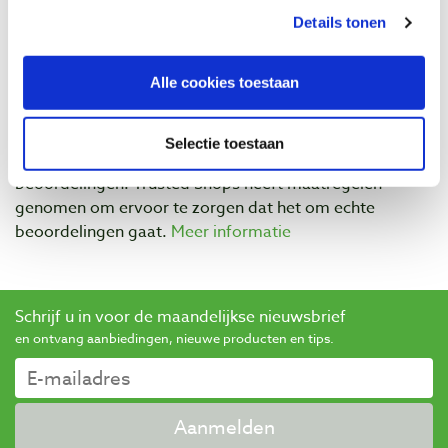
Beoordelingen
Details tonen
Alle cookies toestaan
Baptist maakt gebruik van Trusted Shops als een
Selectie toestaan
onafhankelijke dienstverlener voor het verkrijgen van
beoordelingen. Trusted Shops heeft maatregelen
genomen om ervoor te zorgen dat het om echte
beoordelingen gaat.
Meer informatie
Schrijf u in voor de maandelijkse nieuwsbrief
en ontvang aanbiedingen, nieuwe producten en tips.
Aanmelden