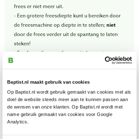
frees er niet meer uit.
- Een grotere freesdiepte kunt u bereiken door
de freesmachine op diepte in te stellen;
niet
door de frees verder uit de spantang te laten
steken!
- Een frees die onnodig ver uit de spantang
steekt, loopt risico op breuk of krom slaan van
de as.
- Diep uitfrezen en grotere verspaningen in het
Baptist.nl maakt gebruik van cookies
werk dient in meerdere bewerkingen
Op Baptist.nl wordt gebruik gemaakt van cookies met als
trapsgewijs plaats te vinden.
doel de website steeds meer aan te kunnen passen aan
de wensen van onze klanten. Op Baptist.nl wordt met
- Wanneer u uit de hand freest dient u het te
name gebruik gemaakt van cookies voor Google
frezen materiaal goed vast te klemmen.
Analytics.
- Het dragen van een veiligheidsbril is aan te
raden.