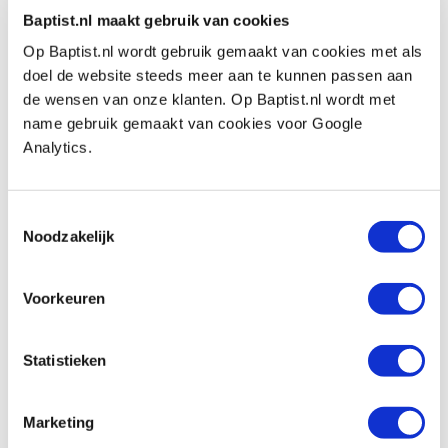
Baptist.nl maakt gebruik van cookies
Diamantstenen 80 x 50 mm grof, fijn en
Op Baptist.nl wordt gebruik gemaakt van cookies met als
extra fijn, 3 stuks
doel de website steeds meer aan te kunnen passen aan
Artikelnummer: 29214
de wensen van onze klanten. Op Baptist.nl wordt met
name gebruik gemaakt van cookies voor Google
€ 16,95 incl. btw
Analytics.
€ 14,01 excl. btw
Op voorraad
Toestemmingsselectie
Vergelijken
Noodzakelijk
Yanipika reinigingsolie voor
Voorkeuren
gereedschappen 100 ml
Artikelnummer: 32311
€ 9,90 incl. btw
Statistieken
€ 8,18 excl. btw
Op voorraad
Marketing
Vergelijken