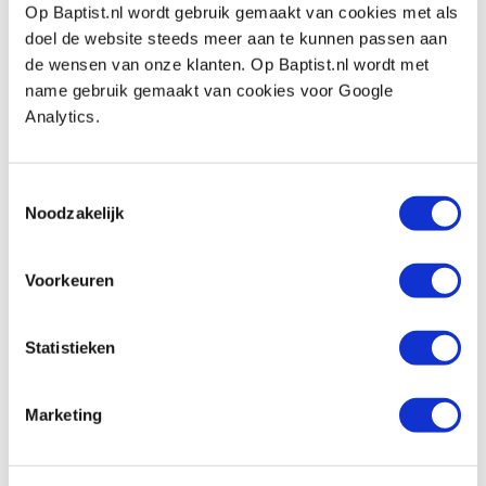
Op Baptist.nl wordt gebruik gemaakt van cookies met als
Op voorraad
doel de website steeds meer aan te kunnen passen aan
Vergelijken
de wensen van onze klanten. Op Baptist.nl wordt met
name gebruik gemaakt van cookies voor Google
Analytics.
Rvs catalogus 'frezen'
Artikelnummer: 21869
Toestemmingsselectie
€ 0,00 incl. btw
Noodzakelijk
€ 0,00 excl. btw
Op voorraad
Voorkeuren
Vergelijken
Statistieken
Hm wisselmes 12 x 12 mm voor frees
met wisselmessen
Artikelnummer: 1904349
Marketing
€ 7,85 incl. btw
€ 6,49 excl. btw