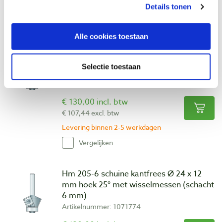
Op voorraad
Details tonen
Vergelijken
Alle cookies toestaan
Hm 405-8 schuine kantfrees Ø 20 x 12
mm hoek 15° met wisselmessen (schacht
Selectie toestaan
8 mm)
Artikelnummer: 1071901
€ 130,00 incl. btw
€ 107,44 excl. btw
Levering binnen 2-5 werkdagen
Vergelijken
Hm 205-6 schuine kantfrees Ø 24 x 12
mm hoek 25° met wisselmessen (schacht
6 mm)
Artikelnummer: 1071774