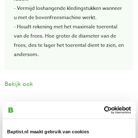
- Vermijd loshangende kledingstukken wanneer
u met de bovenfreesmachine werkt.
- Houdt rekening met het maximale toerental
van de frees. Hoe groter de diameter van de
frees, des te lager het toerental dient te zien, en
andersom.
Bekijk ook
Diamantstenen 80 x 50 mm grof, fijn en
extra fijn, 3 stuks
Artikelnummer: 29214
€ 16,95 incl. btw
Baptist.nl maakt gebruik van cookies
€ 14,01 excl. btw