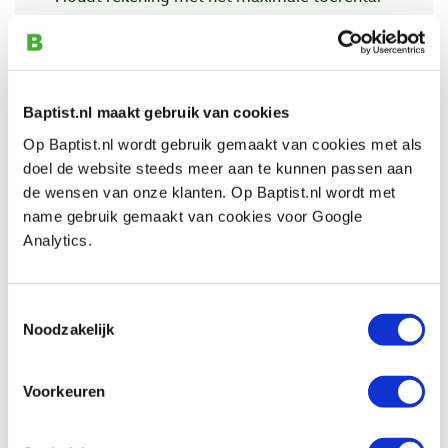
van de frees. Hoe groter de diameter van de
frees, des te lager het toerental dient te zien, en
andersom.
Baptist.nl maakt gebruik van cookies
Op Baptist.nl wordt gebruik gemaakt van cookies met als
doel de website steeds meer aan te kunnen passen aan
Bekijk ook
de wensen van onze klanten. Op Baptist.nl wordt met
name gebruik gemaakt van cookies voor Google
Analytics.
Diamantstenen 80 x 50 mm grof, fijn en
extra fijn, 3 stuks
Artikelnummer: 29214
Toestemmingsselectie
Noodzakelijk
€ 16,95 incl. btw
€ 14,01 excl. btw
Op voorraad
Voorkeuren
Vergelijken