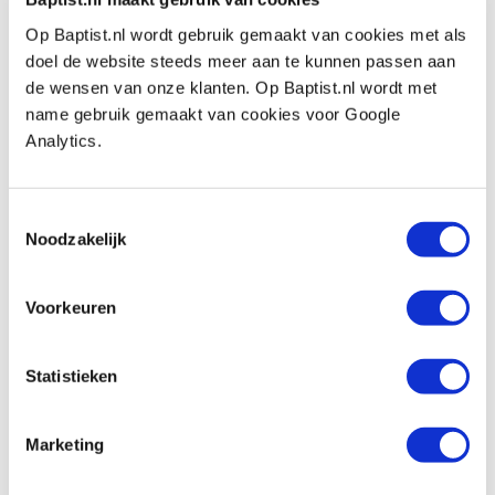
van de frees. Hoe groter de diameter van de
Op Baptist.nl wordt gebruik gemaakt van cookies met als
frees, des te lager het toerental dient te zien, en
doel de website steeds meer aan te kunnen passen aan
de wensen van onze klanten. Op Baptist.nl wordt met
andersom.
name gebruik gemaakt van cookies voor Google
Analytics.
Bekijk ook
Toestemmingsselectie
Noodzakelijk
Hm 105-8 schuine kantfrees Ø 23,8 x 9,5
mm hoek 22° (schacht 8 mm)
Voorkeuren
Artikelnummer: 1071672
€ 70,95 incl. btw
Statistieken
€ 58,64 excl. btw
Op voorraad
Marketing
Vergelijken