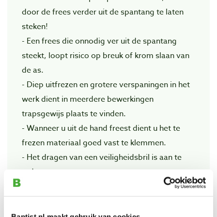
door de frees verder uit de spantang te laten
steken!
- Een frees die onnodig ver uit de spantang
steekt, loopt risico op breuk of krom slaan van
de as.
- Diep uitfrezen en grotere verspaningen in het
werk dient in meerdere bewerkingen
trapsgewijs plaats te vinden.
- Wanneer u uit de hand freest dient u het te
frezen materiaal goed vast te klemmen.
- Het dragen van een veiligheidsbril is aan te
raden.
- Vermijd loshangende kledingstukken wanneer
u met de bovenfreesmachine werkt.
- Houdt rekening met het maximale toerental
Baptist.nl maakt gebruik van cookies