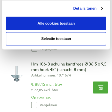
Hm 106-6 schuine kantfrees Ø 36,5 x 9,5
Details tonen
mm hoek 45° (schacht 6 mm)
Artikelnummer: 1071673
Alle cookies toestaan
€ 88,15 incl. btw
€ 72,85 excl. btw
Selectie toestaan
Levering binnen 2-5 werkdagen
Vergelijken
Hm 106-8 schuine kantfrees Ø 36,5 x 9,5
mm hoek 45° (schacht 8 mm)
Artikelnummer: 1071674
€ 88,15 incl. btw
€ 72,85 excl. btw
Op voorraad
Vergelijken