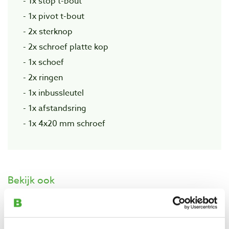
- 1x stop t-bout
- 1x pivot t-bout
- 2x sterknop
- 2x schroef platte kop
- 1x schoef
- 2x ringen
- 1x inbussleutel
- 1x afstandsring
- 1x 4x20 mm schroef
Bekijk ook
T-track 'C' 60 cm
Artikelnummer: 24264