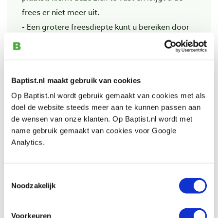
frees er niet meer uit.
- Een grotere freesdiepte kunt u bereiken door
de freesmachine op diepte in te stellen;
niet
door de frees verder uit de spantang te laten
steken!
Baptist.nl maakt gebruik van cookies
- Een frees die onnodig ver uit de spantang
Op Baptist.nl wordt gebruik gemaakt van cookies met als
steekt, loopt risico op breuk of krom slaan van
doel de website steeds meer aan te kunnen passen aan
de as.
de wensen van onze klanten. Op Baptist.nl wordt met
- Diep uitfrezen en grotere verspaningen in het
name gebruik gemaakt van cookies voor Google
Analytics.
werk dient in meerdere bewerkingen
trapsgewijs plaats te vinden.
- Wanneer u uit de hand freest dient u het te
Toestemmingsselectie
Noodzakelijk
frezen materiaal goed vast te klemmen.
- Het dragen van een veiligheidsbril is aan te
raden.
Voorkeuren