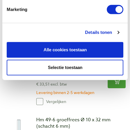
Artikelnummer: 1071542
Marketing
€ 43,35 incl. btw
€ 35,83 excl. btw
Levering binnen 2-5 werkdagen
Details tonen
Vergelijken
Alle cookies toestaan
Hm 48-6 groeffrees Ø 10 x 19 mm
(schacht 6 mm)
Artikelnummer: 1071545
Selectie toestaan
€ 40,55 incl. btw
€ 33,51 excl. btw
Levering binnen 2-5 werkdagen
Vergelijken
Hm 49-6 groeffrees Ø 10 x 32 mm
(schacht 6 mm)