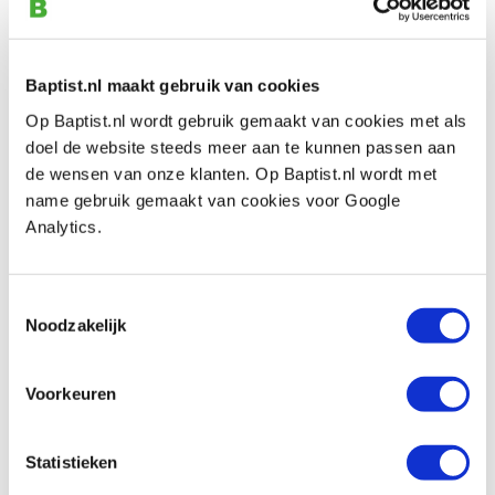
andersom.
Baptist.nl maakt gebruik van cookies
Bekijk ook
Op Baptist.nl wordt gebruik gemaakt van cookies met als
doel de website steeds meer aan te kunnen passen aan
de wensen van onze klanten. Op Baptist.nl wordt met
Diamantstenen 80 x 50 mm grof, fijn en
name gebruik gemaakt van cookies voor Google
extra fijn, 3 stuks
Analytics.
Artikelnummer: 29214
€ 16,95 incl. btw
Toestemmingsselectie
€ 14,01 excl. btw
Noodzakelijk
Op voorraad
Vergelijken
Voorkeuren
Hm 47-6 groeffrees Ø 8 x 25 mm
Statistieken
(schacht 6 mm)