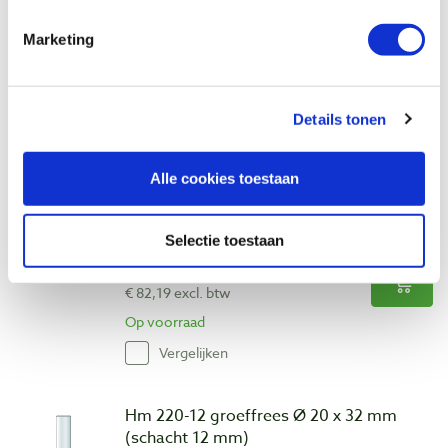
Artikelnummer: 1071795
Marketing
€ 60,60 incl. btw
€ 50,08 excl. btw
Op voorraad
Details tonen
Vergelijken
Alle cookies toestaan
Hm 218-12-XL groeffrees Ø 18 x 51 mm
extra lang (schacht 12 mm)
Artikelnummer: 1071797
Selectie toestaan
€ 99,45 incl. btw
€ 82,19 excl. btw
Op voorraad
Vergelijken
Hm 220-12 groeffrees Ø 20 x 32 mm
(schacht 12 mm)