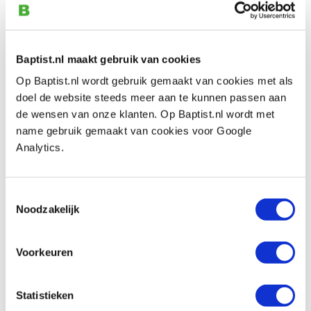
Artikelnummer: 1071791
€ 59,00 incl. btw
€ 48,76 excl. btw
Baptist.nl maakt gebruik van cookies
Op voorraad
Op Baptist.nl wordt gebruik gemaakt van cookies met als
Vergelijken
doel de website steeds meer aan te kunnen passen aan
de wensen van onze klanten. Op Baptist.nl wordt met
Hm 216-XL-12 groeffrees Ø 16 x 50 mm
name gebruik gemaakt van cookies voor Google
extra lang (schacht 12 mm)
Analytics.
Artikelnummer: 1071793
€ 84,00 incl. btw
Toestemmingsselectie
€ 69,42 excl. btw
Noodzakelijk
Op voorraad
Vergelijken
Voorkeuren
Hm 218-12 groeffrees Ø 18 x 32 mm
Statistieken
(schacht 12 mm)