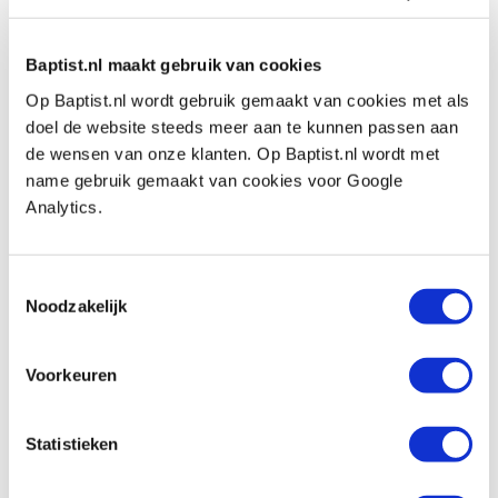
de as.
- Diep uitfrezen en grotere verspaningen in het
Baptist.nl maakt gebruik van cookies
werk dient in meerdere bewerkingen
Op Baptist.nl wordt gebruik gemaakt van cookies met als
trapsgewijs plaats te vinden.
doel de website steeds meer aan te kunnen passen aan
de wensen van onze klanten. Op Baptist.nl wordt met
- Wanneer u uit de hand freest dient u het te
name gebruik gemaakt van cookies voor Google
frezen materiaal goed vast te klemmen.
Analytics.
- Het dragen van een veiligheidsbril is aan te
raden.
Toestemmingsselectie
- Vermijd loshangende kledingstukken wanneer
Noodzakelijk
u met de bovenfreesmachine werkt.
- Houdt rekening met het maximale toerental
Voorkeuren
van de frees. Hoe groter de diameter van de
frees, des te lager het toerental dient te zien, en
Statistieken
andersom.