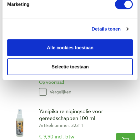
Marketing
Bekijk ook
Details tonen
Diamantstenen 80 x 50 mm grof, fijn en
extra fijn, 3 stuks
Alle cookies toestaan
Artikelnummer: 29214
€ 16,95 incl. btw
Selectie toestaan
€ 14,01 excl. btw
Op voorraad
Vergelijken
Yanipika reinigingsolie voor
gereedschappen 100 ml
Artikelnummer: 32311
€ 9,90 incl. btw