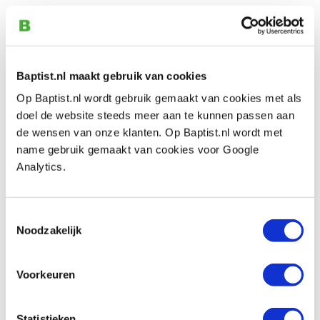
A62 Keermes 40 x 4 mm
Artikelnummer: 1100427
€ 22,20 incl. btw
€ 18,35 excl. btw
Baptist.nl maakt gebruik van cookies
Op voorraad
Op Baptist.nl wordt gebruik gemaakt van cookies met als
doel de website steeds meer aan te kunnen passen aan
Vergelijken
de wensen van onze klanten. Op Baptist.nl wordt met
name gebruik gemaakt van cookies voor Google
Tormek SVP-80 slijphulpstuk voor HSS
Analytics.
freesmessen
Artikelnummer: 11577
Toestemmingsselectie
€ 187,00 incl. btw
Noodzakelijk
€ 154,55 excl. btw
Op voorraad
Voorkeuren
Vergelijken
Statistieken