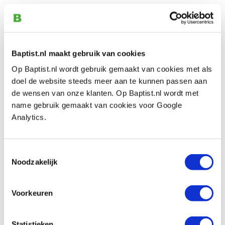
A59 Keermes 40 x 4 mm
Artikelnummer: 1100421
€ 22,20 incl. btw
€ 18,35 excl. btw
Baptist.nl maakt gebruik van cookies
Op voorraad
Op Baptist.nl wordt gebruik gemaakt van cookies met als
doel de website steeds meer aan te kunnen passen aan
Vergelijken
de wensen van onze klanten. Op Baptist.nl wordt met
name gebruik gemaakt van cookies voor Google
Tormek SVP-80 slijphulpstuk voor HSS
Analytics.
freesmessen
Artikelnummer: 11577
Toestemmingsselectie
€ 187,00 incl. btw
Noodzakelijk
€ 154,55 excl. btw
Op voorraad
Voorkeuren
Vergelijken
Statistieken